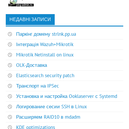
НЕДАВНІ ЗАПИСИ
Паркінг домену strlnk.pp.ua
Інтеграція Wazuh+Mikrotik
Mikrotik Netinstall on linux
OLX-Доставка
Elasticsearch security patch
Транспорт на IPSec
Установка и настройка Ooklaserver с Systemd
Логирование сесии SSH в Linux
Расширяем RAID10 в mdadm
KDE optimizations