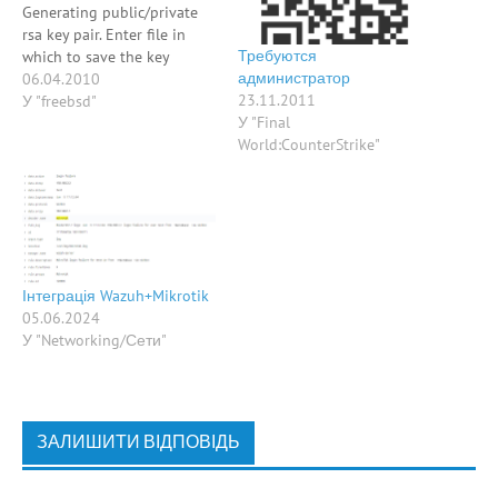
Generating public/private
rsa key pair. Enter file in
Требуются
which to save the key
администратор
(/home/joker/.ssh/id_rsa):
06.04.2010
23.11.2011
Enter passphrase (empty for
У "freebsd"
У "Final
no passphrase): Enter same
World:CounterStrike"
passphrase again: Your
identification has been
saved in
/home/joker/.ssh/id_rsa.
Your public key has been
saved in
/home/joker/.ssh/id_rsa.pub.
Інтеграція Wazuh+Mikrotik
The key fingerprint…
05.06.2024
У "Networking/Сети"
ЗАЛИШИТИ ВІДПОВІДЬ