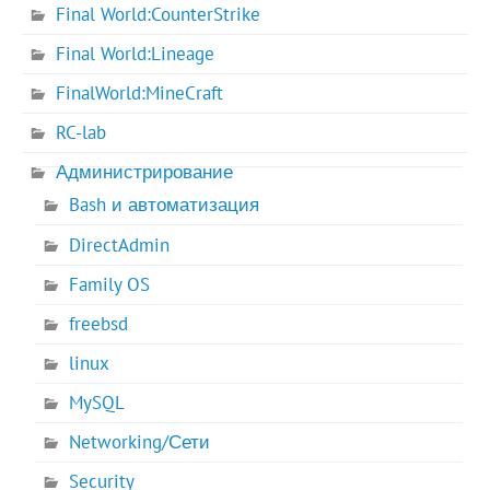
Final World:CounterStrike
Final World:Lineage
FinalWorld:MineCraft
RC-lab
Администрирование
Bash и автоматизация
DirectAdmin
Family OS
freebsd
linux
MySQL
Networking/Сети
Security