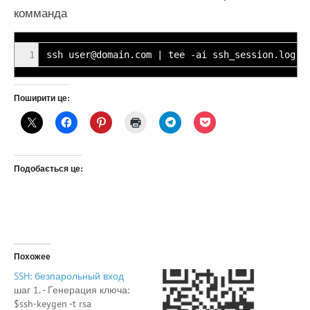
комманда
1
ssh user@domain.com | tee -ai ssh_session.log
Поширити це:
Подобається це:
Похожее
SSH: безпарольный вход
шаг 1. - Генерация ключа:
$ssh-keygen -t rsa