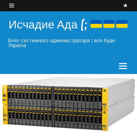
Skip
to
content
Исчадие Ада (;
Блог системного администратора | все буде
Україна