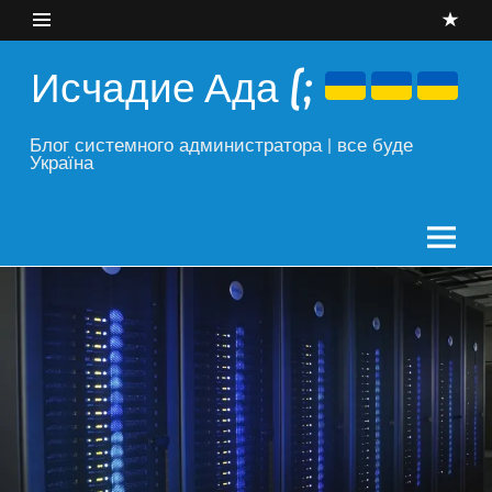
Skip
to
content
Исчадие Ада (;
Блог системного администратора | все буде
Україна