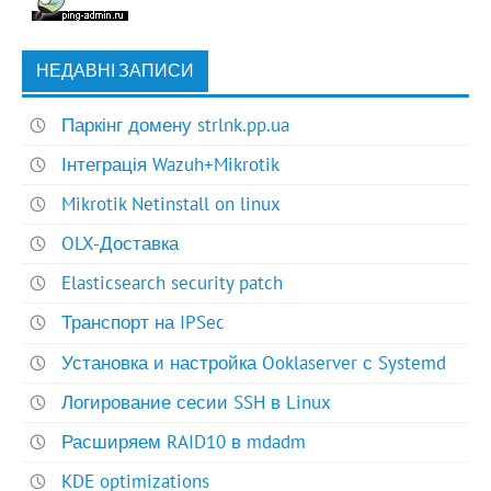
НЕДАВНІ ЗАПИСИ
Паркінг домену strlnk.pp.ua
Інтеграція Wazuh+Mikrotik
Mikrotik Netinstall on linux
OLX-Доставка
Elasticsearch security patch
Транспорт на IPSec
Установка и настройка Ooklaserver с Systemd
Логирование сесии SSH в Linux
Расширяем RAID10 в mdadm
KDE optimizations