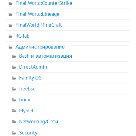
Final World:CounterStrike
Final World:Lineage
FinalWorld:MineCraft
RC-lab
Администрирование
Bash и автоматизация
DirectAdmin
Family OS
freebsd
linux
MySQL
Networking/Сети
Security