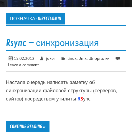
ПОЗНАЧКА:
DIRECTADMIN
Rsync – синхронизация
15.02.2012
joker
linux
,
Unix
,
Шпоргалки
Leave a comment
Настала очередь написать заметку об
синхронизации файловой структуры (серверов,
сайтов) посредством утилиты
R
S
ync.
CONTINUE READING »