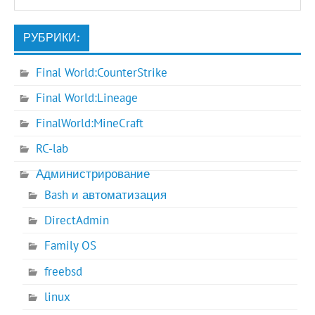
РУБРИКИ:
Final World:CounterStrike
Final World:Lineage
FinalWorld:MineCraft
RC-lab
Администрирование
Bash и автоматизация
DirectAdmin
Family OS
freebsd
linux