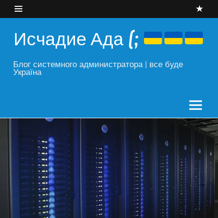
Skip
to
content
Исчадие Ада (;
Блог системного администратора | все буде
Україна