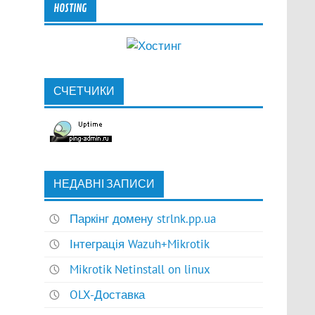
HOSTING
СЧЕТЧИКИ
НЕДАВНІ ЗАПИСИ
Паркінг домену strlnk.pp.ua
Інтеграція Wazuh+Mikrotik
Mikrotik Netinstall on linux
OLX-Доставка