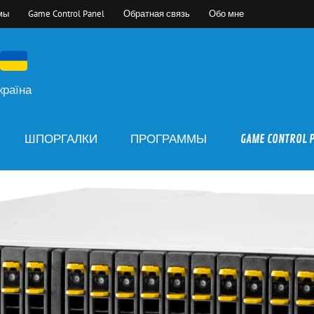
мы
Game Control Panel
Обратная связь
Обо мне
країна
ШПОРГАЛКИ
ПРОГРАММЫ
GAME CONTROL 