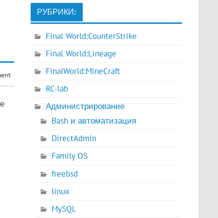
РУБРИКИ:
Final World:CounterStrike
Final World:Lineage
FinalWorld:MineCraft
ment
RC-lab
е
Администрирование
Bash и автоматизация
DirectAdmin
Family OS
freebsd
linux
MySQL