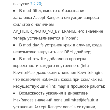
выпуске
2.2.20
;
В mod_filter, вместо отбрасывания
заголовка Accept-Ranges в ситуации запроса
фильтра с наличием
AP_FILTER_PROTO_NO_BYTERANGE, его значение
теперь устанавливается в “none”;
В mod_dav_fs устранен крах в случае, когда
невозможно загрузить apr DBM-драйвер;
В mod_rewrite добавлена проверка
корректности каждого внутреннего (int:)
RewriteMap, даже если отключен RewriteEngine,
что позволяет избежать краха при ссылках на
несуществующий “int: map” в процессе работы;
Возможность указания в директиве
MaxRanges значений none|unlimited|default и
установки ‘Accept-Ranges: none’ в ситуации,