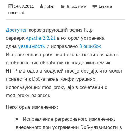
14.09.2011
joker
linux
,
www
Leave a
comment
Доступен
корректирующий релиз http-
сервера
Apache 2.2.21
в котором устранена
одна
уязвимость
и исправлено
8 ошибок
.
Исправленная проблема безопасности связана с
особенностью обработки неподдерживаемых
HTTP-методов в модулей mod_proxy_ajp, что может
привести к DoS-атаке в конфигурациях,
использующих mod_proxy_ajp в сочетании с
mod_proxy_balancer.
Некоторые изменения:
Исправление регрессивного изменения,
внесенного при устранении DoS-уязвимости в