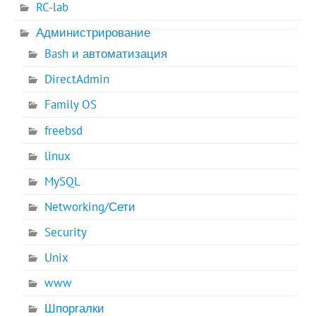
RC-lab
Администрирование
Bash и автоматизация
DirectAdmin
Family OS
freebsd
linux
MySQL
Networking/Сети
Security
Unix
www
Шпоргалки