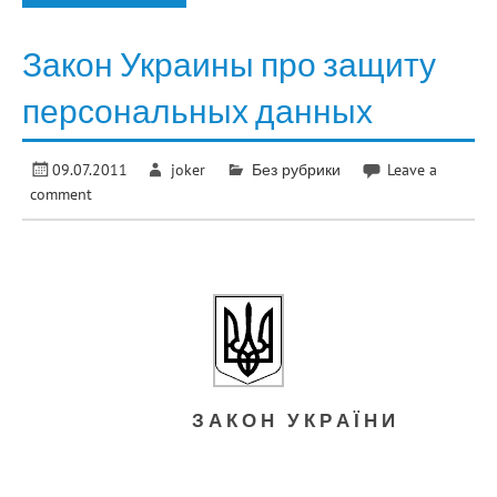
Закон Украины про защиту
персональных данных
09.07.2011
joker
Без рубрики
Leave a
comment
З А К О Н У К Р А Ї Н И