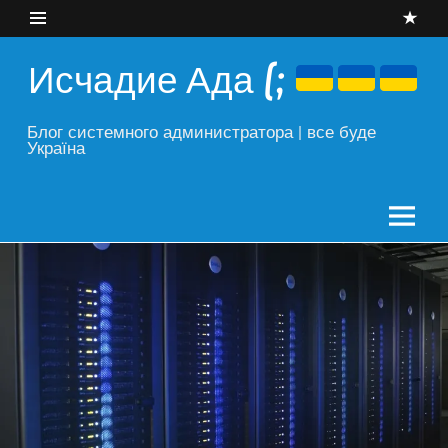
Skip
to
content
Исчадие Ада (;
Блог системного администратора | все буде
Україна