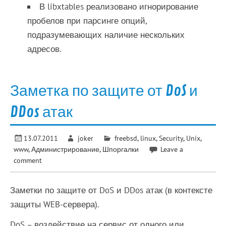
В libxtables реализовано игнорирование
пробелов при парсинге опций,
подразумевающих наличие нескольких
адресов.
Заметка по защите от DoS и
DDos атак
13.07.2011
joker
freebsd
,
linux
,
Security
,
Unix
,
www
,
Администрирование
,
Шпоргалки
Leave a
comment
Заметки по защите от DoS и DDos атак (в контексте
защиты WEB-сервера).
DoS – воздействие на сервис от одного или