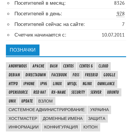
Посетителей в месяц:
8326
Посетителей в день:
978
Посетителей сейчас на сайте:
7
Счетчик начинается с:
10.07.2011
ПОЗНАЧКИ
ANONYMOUS
APACHE
BASH
CENTOS
CENTOS 6
CLOUD
DEBIAN
DIRECTADMIN
FACEBOOK
FOSS
FREEBSD
GOOGLE
HTTPD
IPHONE
IPV6
LINUX
MYSQL
NGINX
OMNILANCE
OPENSOURCE
RED HAT
RX-NAME
SECURITY
SERVER
UBUNTU
UNIX
UPDATE
ВЗЛОМ
СИСТЕМНОЕ АДМИНИСТРИРОВАНИЕ
УКРАИНА
ХОСТМАСТЕР
ДОМЕННЫЕ ИМЕНА
ЗАЩИТА
ИНФОРМАЦИИ
КОНФИГУРАЦИЯ
КУПОН