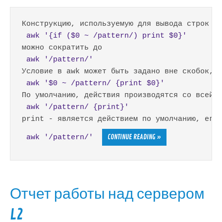
 awk '{if ($0 ~ /pattern/) print $0}' 
 awk '/pattern/' 
 awk '$0 ~ /pattern/ {print $0}' 
 awk '/pattern/ {print}' 
CONTINUE READING »
 awk '/pattern/'  
Отчет работы над сервером
L2