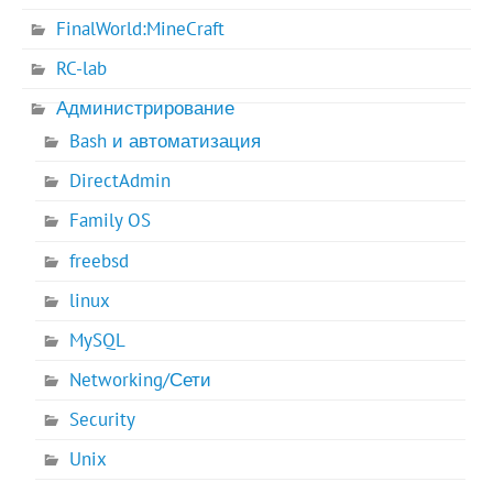
FinalWorld:MineCraft
RC-lab
Администрирование
Bash и автоматизация
DirectAdmin
Family OS
freebsd
linux
MySQL
Networking/Сети
Security
Unix