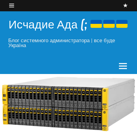
Skip
to
content
Исчадие Ада (;
Блог системного администратора | все буде
Україна