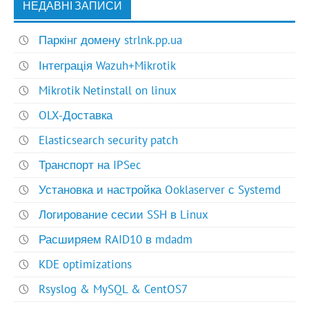
НЕДАВНІ ЗАПИСИ
Паркінг домену strlnk.pp.ua
Інтеграція Wazuh+Mikrotik
Mikrotik Netinstall on linux
OLX-Доставка
Elasticsearch security patch
Транспорт на IPSec
Установка и настройка Ooklaserver с Systemd
Логирование сесии SSH в Linux
Расширяем RAID10 в mdadm
KDE optimizations
Rsyslog & MySQL & CentOS7