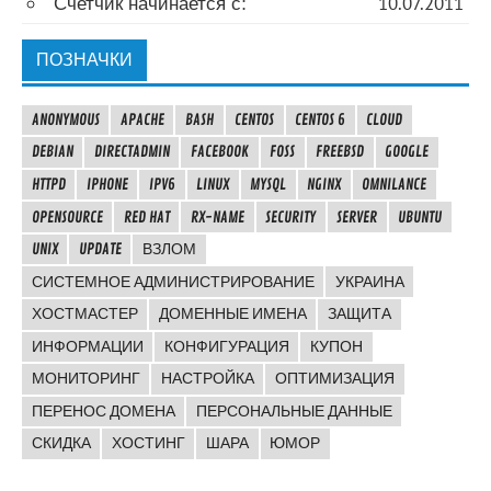
Счетчик начинается с:
10.07.2011
ПОЗНАЧКИ
ANONYMOUS
APACHE
BASH
CENTOS
CENTOS 6
CLOUD
DEBIAN
DIRECTADMIN
FACEBOOK
FOSS
FREEBSD
GOOGLE
HTTPD
IPHONE
IPV6
LINUX
MYSQL
NGINX
OMNILANCE
OPENSOURCE
RED HAT
RX-NAME
SECURITY
SERVER
UBUNTU
UNIX
UPDATE
ВЗЛОМ
СИСТЕМНОЕ АДМИНИСТРИРОВАНИЕ
УКРАИНА
ХОСТМАСТЕР
ДОМЕННЫЕ ИМЕНА
ЗАЩИТА
ИНФОРМАЦИИ
КОНФИГУРАЦИЯ
КУПОН
МОНИТОРИНГ
НАСТРОЙКА
ОПТИМИЗАЦИЯ
ПЕРЕНОС ДОМЕНА
ПЕРСОНАЛЬНЫЕ ДАННЫЕ
СКИДКА
ХОСТИНГ
ШАРА
ЮМОР