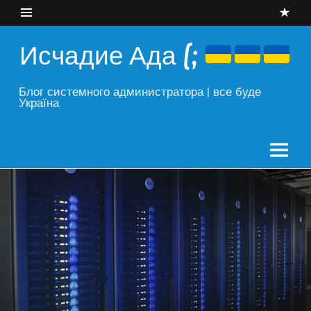
Skip
to
content
Исчадие Ада (;
Блог системного администратора | все буде
Україна