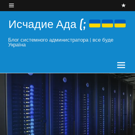
Skip
to
content
Исчадие Ада (;
Блог системного администратора | все буде
Україна