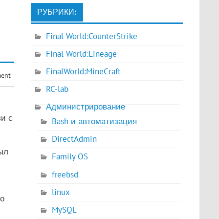
РУБРИКИ:
Final World:CounterStrike
Final World:Lineage
FinalWorld:MineCraft
ment
RC-lab
Администрирование
зи с
Bash и автоматизация
DirectAdmin
ыл
Family OS
freebsd
linux
то
MySQL