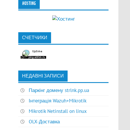
HOSTING
СЧЕТЧИКИ
НЕДАВНІ ЗАПИСИ
Паркінг домену strlnk.pp.ua
Інтеграція Wazuh+Mikrotik
Mikrotik Netinstall on linux
OLX-Доставка