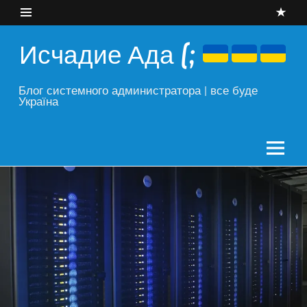
Skip
to
content
Исчадие Ада (;
Блог системного администратора | все буде
Україна