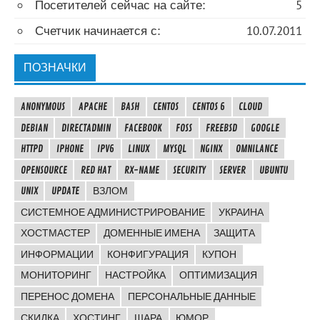
Посетителей сейчас на сайте:
5
Счетчик начинается с:
10.07.2011
ПОЗНАЧКИ
ANONYMOUS
APACHE
BASH
CENTOS
CENTOS 6
CLOUD
DEBIAN
DIRECTADMIN
FACEBOOK
FOSS
FREEBSD
GOOGLE
HTTPD
IPHONE
IPV6
LINUX
MYSQL
NGINX
OMNILANCE
OPENSOURCE
RED HAT
RX-NAME
SECURITY
SERVER
UBUNTU
UNIX
UPDATE
ВЗЛОМ
СИСТЕМНОЕ АДМИНИСТРИРОВАНИЕ
УКРАИНА
ХОСТМАСТЕР
ДОМЕННЫЕ ИМЕНА
ЗАЩИТА
ИНФОРМАЦИИ
КОНФИГУРАЦИЯ
КУПОН
МОНИТОРИНГ
НАСТРОЙКА
ОПТИМИЗАЦИЯ
ПЕРЕНОС ДОМЕНА
ПЕРСОНАЛЬНЫЕ ДАННЫЕ
СКИДКА
ХОСТИНГ
ШАРА
ЮМОР