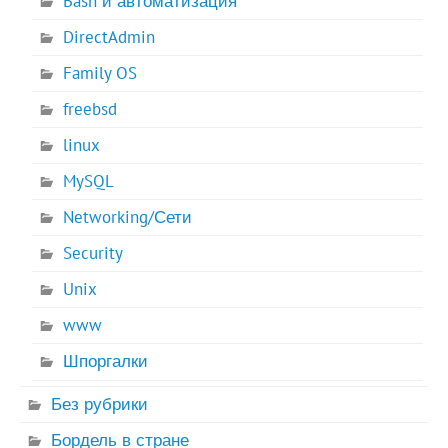
Bash и автоматизация
DirectAdmin
Family OS
freebsd
linux
MySQL
Networking/Сети
Security
Unix
www
Шпоргалки
Без рубрики
Бордель в стране