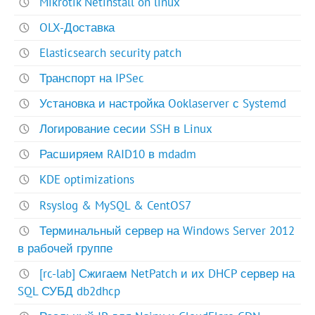
Mikrotik Netinstall on linux
OLX-Доставка
Elasticsearch security patch
Транспорт на IPSec
Установка и настройка Ooklaserver с Systemd
Логирование сесии SSH в Linux
Расширяем RAID10 в mdadm
KDE optimizations
Rsyslog & MySQL & CentOS7
Терминальный сервер на Windows Server 2012
в рабочей группе
[rc-lab] Сжигаем NetPatch и их DHCP сервер на
SQL СУБД db2dhcp