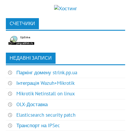
СЧЕТЧИКИ
НЕДАВНІ ЗАПИСИ
Паркінг домену strlnk.pp.ua
Інтеграція Wazuh+Mikrotik
Mikrotik Netinstall on linux
OLX-Доставка
Elasticsearch security patch
Транспорт на IPSec