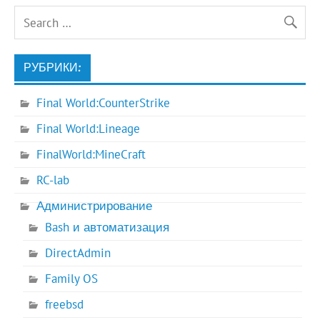
РУБРИКИ:
Final World:CounterStrike
Final World:Lineage
FinalWorld:MineCraft
RC-lab
Администрирование
Bash и автоматизация
DirectAdmin
Family OS
freebsd