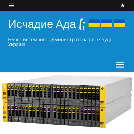
Skip
to
content
Исчадие Ада (;
Блог системного администратора | все буде
Україна