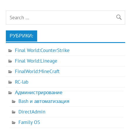
РУБРИКИ:
Final World:CounterStrike
Final World:Lineage
FinalWorld:MineCraft
RC-lab
Администрирование
Bash и автоматизация
DirectAdmin
Family OS