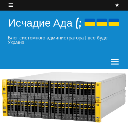
Skip
to
content
Исчадие Ада (;
Блог системного администратора | все буде
Україна