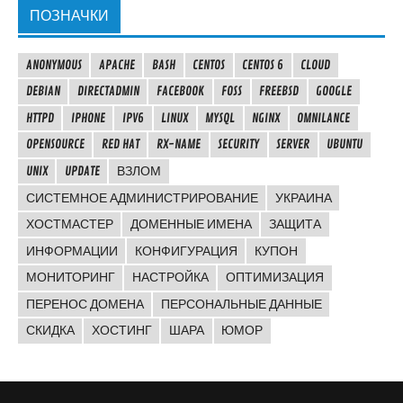
ПОЗНАЧКИ
ANONYMOUS
APACHE
BASH
CENTOS
CENTOS 6
CLOUD
DEBIAN
DIRECTADMIN
FACEBOOK
FOSS
FREEBSD
GOOGLE
HTTPD
IPHONE
IPV6
LINUX
MYSQL
NGINX
OMNILANCE
OPENSOURCE
RED HAT
RX-NAME
SECURITY
SERVER
UBUNTU
UNIX
UPDATE
ВЗЛОМ
СИСТЕМНОЕ АДМИНИСТРИРОВАНИЕ
УКРАИНА
ХОСТМАСТЕР
ДОМЕННЫЕ ИМЕНА
ЗАЩИТА
ИНФОРМАЦИИ
КОНФИГУРАЦИЯ
КУПОН
МОНИТОРИНГ
НАСТРОЙКА
ОПТИМИЗАЦИЯ
ПЕРЕНОС ДОМЕНА
ПЕРСОНАЛЬНЫЕ ДАННЫЕ
СКИДКА
ХОСТИНГ
ШАРА
ЮМОР