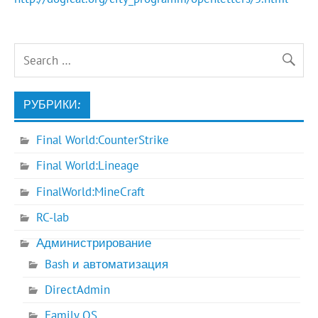
РУБРИКИ:
Final World:CounterStrike
Final World:Lineage
FinalWorld:MineCraft
RC-lab
Администрирование
Bash и автоматизация
DirectAdmin
Family OS