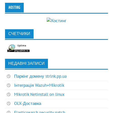
HOSTING
СЧЕТЧИКИ
НЕДАВНІ ЗАПИСИ
Паркінг домену strlnk.pp.ua
Інтеграція Wazuh+Mikrotik
Mikrotik Netinstall on linux
OLX-Доставка
Elasticsearch security patch