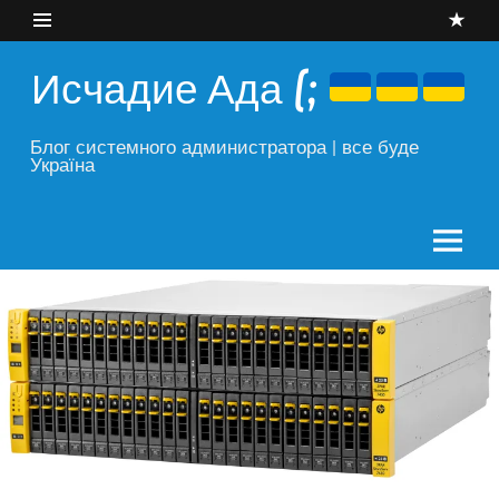
Skip
to
content
Исчадие Ада (;
Блог системного администратора | все буде
Україна