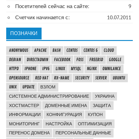
Посетителей сейчас на сайте:
9
Счетчик начинается с:
10.07.2011
ПОЗНАЧКИ
ANONYMOUS
APACHE
BASH
CENTOS
CENTOS 6
CLOUD
DEBIAN
DIRECTADMIN
FACEBOOK
FOSS
FREEBSD
GOOGLE
HTTPD
IPHONE
IPV6
LINUX
MYSQL
NGINX
OMNILANCE
OPENSOURCE
RED HAT
RX-NAME
SECURITY
SERVER
UBUNTU
UNIX
UPDATE
ВЗЛОМ
СИСТЕМНОЕ АДМИНИСТРИРОВАНИЕ
УКРАИНА
ХОСТМАСТЕР
ДОМЕННЫЕ ИМЕНА
ЗАЩИТА
ИНФОРМАЦИИ
КОНФИГУРАЦИЯ
КУПОН
МОНИТОРИНГ
НАСТРОЙКА
ОПТИМИЗАЦИЯ
ПЕРЕНОС ДОМЕНА
ПЕРСОНАЛЬНЫЕ ДАННЫЕ