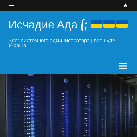
Skip
to
content
Исчадие Ада (;
Блог системного администратора | все буде
Україна