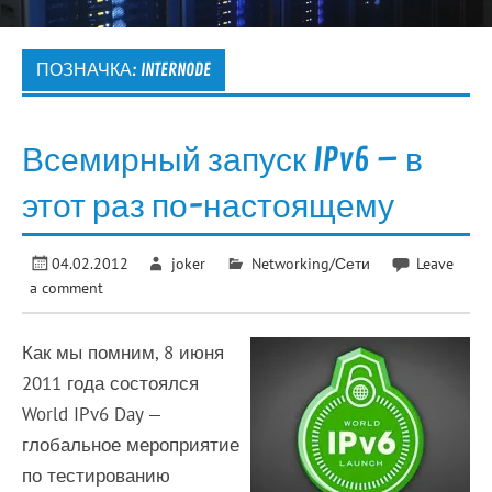
ПОЗНАЧКА:
INTERNODE
Всемирный запуск IPv6 – в
этот раз по-настоящему
04.02.2012
joker
Networking/Сети
Leave
a comment
Как мы помним, 8 июня
2011 года состоялся
World IPv6 Day —
глобальное мероприятие
по тестированию