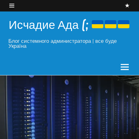
Skip
to
content
Исчадие Ада (;
Блог системного администратора | все буде
Україна