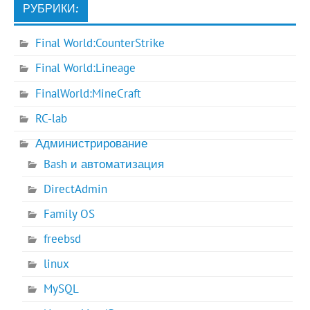
РУБРИКИ:
Final World:CounterStrike
Final World:Lineage
FinalWorld:MineCraft
RC-lab
Администрирование
Bash и автоматизация
DirectAdmin
Family OS
freebsd
linux
MySQL