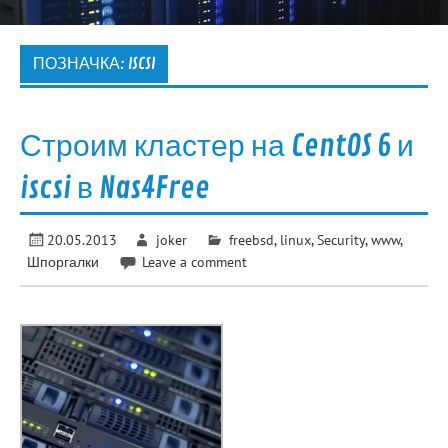
ПОЗНАЧКА:
ISCSI
Строим кластер на CentOS 6 и
iscsi в Nas4Free
20.05.2013
joker
freebsd
,
linux
,
Security
,
www
,
Шпоргалки
Leave a comment