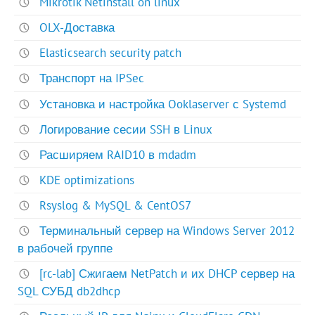
Mikrotik Netinstall on linux
OLX-Доставка
Elasticsearch security patch
Транспорт на IPSec
Установка и настройка Ooklaserver с Systemd
Логирование сесии SSH в Linux
Расширяем RAID10 в mdadm
KDE optimizations
Rsyslog & MySQL & CentOS7
Терминальный сервер на Windows Server 2012
в рабочей группе
[rc-lab] Сжигаем NetPatch и их DHCP сервер на
SQL СУБД db2dhcp