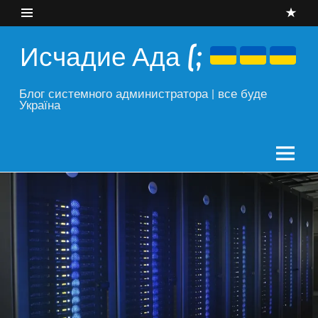
Skip
to
content
Исчадие Ада (;
Блог системного администратора | все буде
Україна