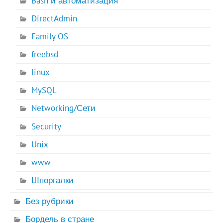
Bash и автоматизация
DirectAdmin
Family OS
freebsd
linux
MySQL
Networking/Сети
Security
Unix
www
Шпоргалки
Без рубрики
Бордель в стране