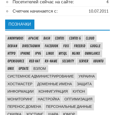
Посетителей сейчас на сайте:
4
Счетчик начинается с:
10.07.2011
ПОЗНАЧКИ
ANONYMOUS
APACHE
BASH
CENTOS
CENTOS 6
CLOUD
DEBIAN
DIRECTADMIN
FACEBOOK
FOSS
FREEBSD
GOOGLE
HTTPD
IPHONE
IPV6
LINUX
MYSQL
NGINX
OMNILANCE
OPENSOURCE
RED HAT
RX-NAME
SECURITY
SERVER
UBUNTU
UNIX
UPDATE
ВЗЛОМ
СИСТЕМНОЕ АДМИНИСТРИРОВАНИЕ
УКРАИНА
ХОСТМАСТЕР
ДОМЕННЫЕ ИМЕНА
ЗАЩИТА
ИНФОРМАЦИИ
КОНФИГУРАЦИЯ
КУПОН
МОНИТОРИНГ
НАСТРОЙКА
ОПТИМИЗАЦИЯ
ПЕРЕНОС ДОМЕНА
ПЕРСОНАЛЬНЫЕ ДАННЫЕ
СКИДКА
ХОСТИНГ
ШАРА
ЮМОР