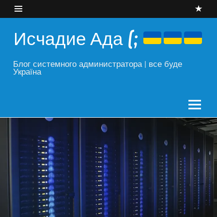
Skip
to
content
Исчадие Ада (;
Блог системного администратора | все буде
Україна