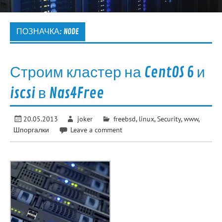
ПОЗНАЧКА:
NODE
Строим кластер на CentOS 6 и
iscsi в Nas4Free
20.05.2013
joker
freebsd
,
linux
,
Security
,
www
,
Шпоргалки
Leave a comment