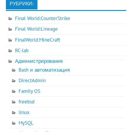
РУБРИКИ:
Final World:CounterStrike
Final World:Lineage
FinalWorld:MineCraft
RC-lab
Администрирование
Bash и автоматизация
DirectAdmin
Family OS
freebsd
linux
MySQL