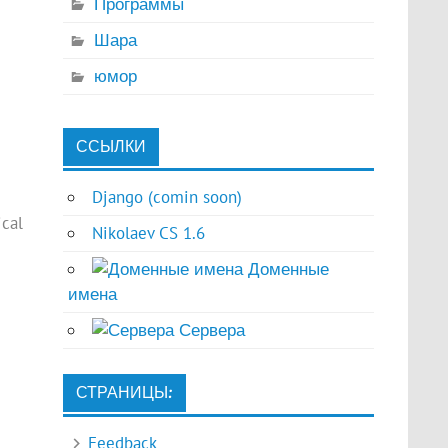
Программы
Шара
юмор
ССЫЛКИ
Django (comin soon)
ical
Nikolaev CS 1.6
Доменные
имена
Сервера
СТРАНИЦЫ:
Feedback