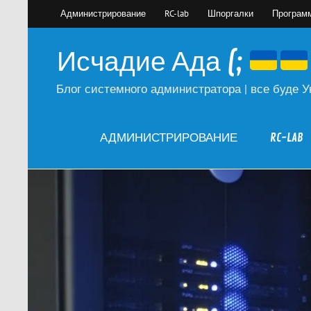
Skip
Администрирование
RC-lab
Шпоргалки
Програм
to
content
Исчадие Ада (;
Блог системного администратора | все буде У
АДМИНИСТРИРОВАНИЕ
RC-LAB