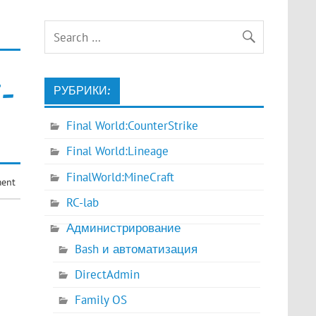
i-
РУБРИКИ:
Final World:CounterStrike
Final World:Lineage
FinalWorld:MineCraft
ment
RC-lab
Администрирование
Bash и автоматизация
DirectAdmin
Family OS