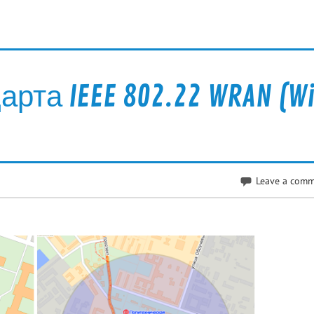
та IEEE 802.22 WRAN (W
Leave a com