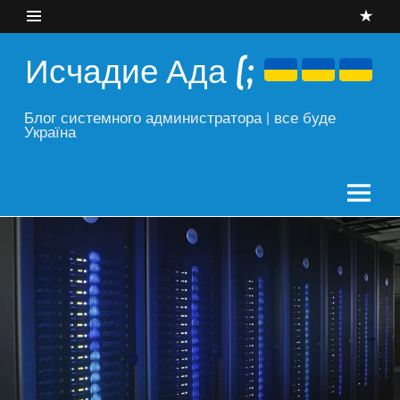
Skip
to
content
Исчадие Ада (;
Блог системного администратора | все буде
Україна