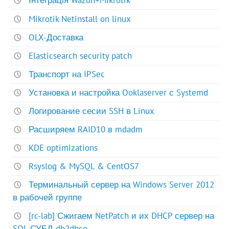
Інтеграція Wazuh+Mikrotik
Mikrotik Netinstall on linux
OLX-Доставка
Elasticsearch security patch
Транспорт на IPSec
Установка и настройка Ooklaserver с Systemd
Логирование сесии SSH в Linux
Расширяем RAID10 в mdadm
KDE optimizations
Rsyslog & MySQL & CentOS7
Терминальный сервер на Windows Server 2012
в рабочей группе
[rc-lab] Сжигаем NetPatch и их DHCP сервер на
SQL СУБД db2dhcp