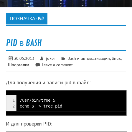
ПОЗНАЧКА:
PID
PID в BASH
30.05.2013
joker
Bash и автоматизация
,
linux
,
Шпоргалки
Leave a comment
Для получения и записи pid в файл:
1
/usr/bin/tree &
2
echo $! > tree.pid
И для проверки PID: