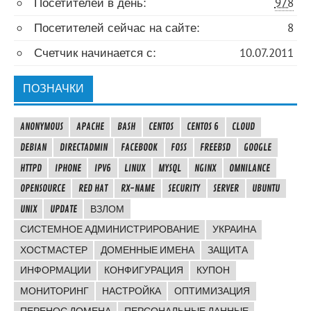
Посетителей в день:
978
Посетителей сейчас на сайте:
8
Счетчик начинается с:
10.07.2011
ПОЗНАЧКИ
ANONYMOUS
APACHE
BASH
CENTOS
CENTOS 6
CLOUD
DEBIAN
DIRECTADMIN
FACEBOOK
FOSS
FREEBSD
GOOGLE
HTTPD
IPHONE
IPV6
LINUX
MYSQL
NGINX
OMNILANCE
OPENSOURCE
RED HAT
RX-NAME
SECURITY
SERVER
UBUNTU
UNIX
UPDATE
ВЗЛОМ
СИСТЕМНОЕ АДМИНИСТРИРОВАНИЕ
УКРАИНА
ХОСТМАСТЕР
ДОМЕННЫЕ ИМЕНА
ЗАЩИТА
ИНФОРМАЦИИ
КОНФИГУРАЦИЯ
КУПОН
МОНИТОРИНГ
НАСТРОЙКА
ОПТИМИЗАЦИЯ