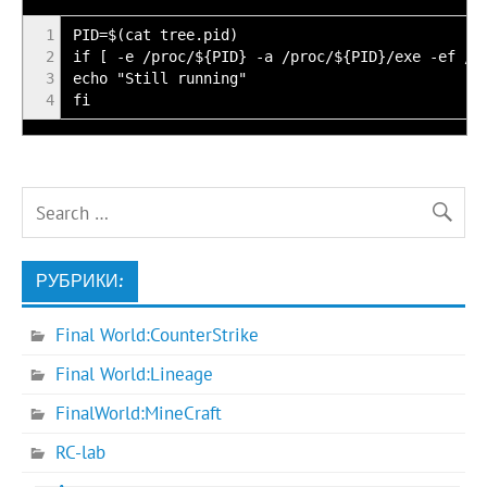
1
PID=$(cat tree.pid)
2
if [ -e /proc/${PID} -a /proc/${PID}/exe -ef /u
3
echo "Still running"
4
fi
РУБРИКИ:
Final World:CounterStrike
Final World:Lineage
FinalWorld:MineCraft
RC-lab