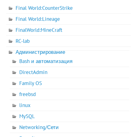
Final World:CounterStrike
Final World:Lineage
FinalWorld:MineCraft
RC-lab
Администрирование
Bash и автоматизация
DirectAdmin
Family OS
freebsd
linux
MySQL
Networking/Сети