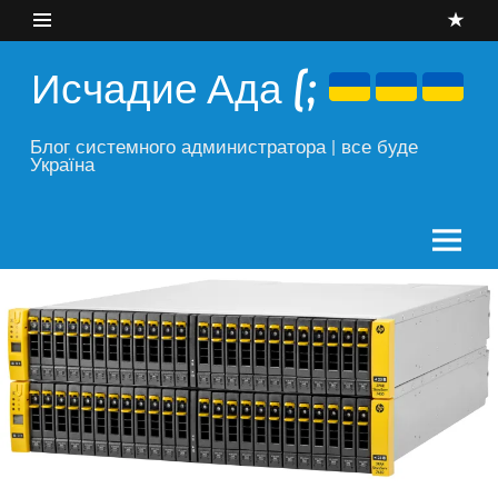
Skip
to
content
Исчадие Ада (;
Блог системного администратора | все буде
Україна