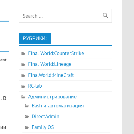
РУБРИКИ:
Final World:CounterStrike
ment
Final World:Lineage
FinalWorld:MineCraft
RC-lab
ё
Администрирование
. В
Bash и автоматизация
DirectAdmin
ции
Family OS