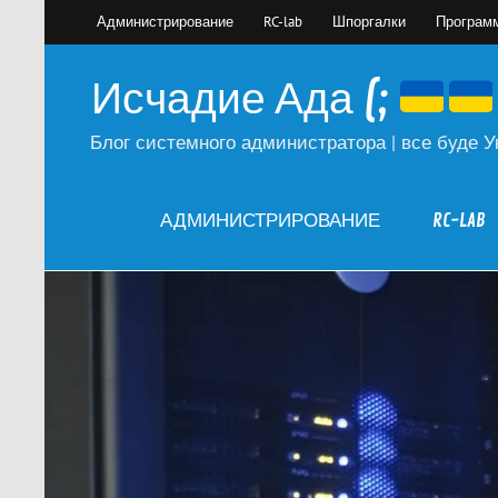
Skip
Администрирование
RC-lab
Шпоргалки
Програм
to
content
Исчадие Ада (;
Блог системного администратора | все буде У
АДМИНИСТРИРОВАНИЕ
RC-LAB