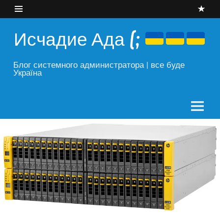
Skip
to
content
Исчадие Ада (;
Блог системного администратора | все буде
Україна