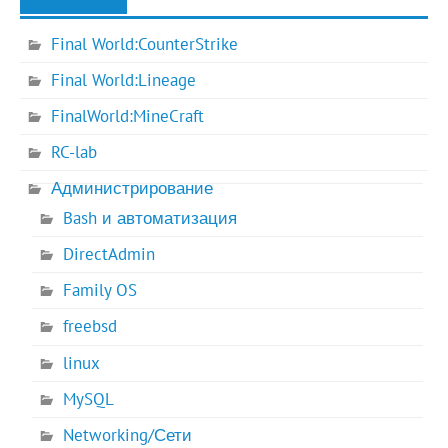
Final World:CounterStrike
Final World:Lineage
FinalWorld:MineCraft
RC-lab
Администрирование
Bash и автоматизация
DirectAdmin
Family OS
freebsd
linux
MySQL
Networking/Сети