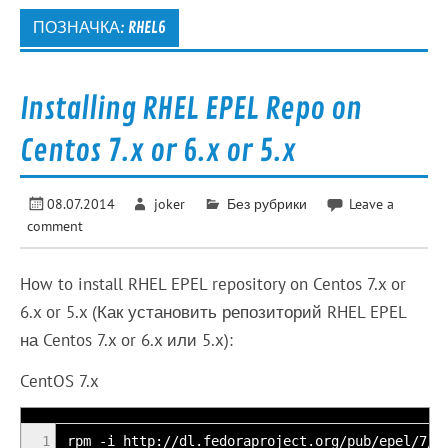
ПОЗНАЧКА:
RHEL6
Installing RHEL EPEL Repo on
Centos 7.x or 6.x or 5.x
08.07.2014
joker
Без рубрики
Leave a
comment
How to install RHEL EPEL repository on Centos 7.x or
6.x or 5.x (Как установить репозиторий RHEL EPEL
на Centos 7.x or 6.x или 5.x):
CentOS 7.x
1
rpm -i http://dl.fedoraproject.org/pub/epel/7/x