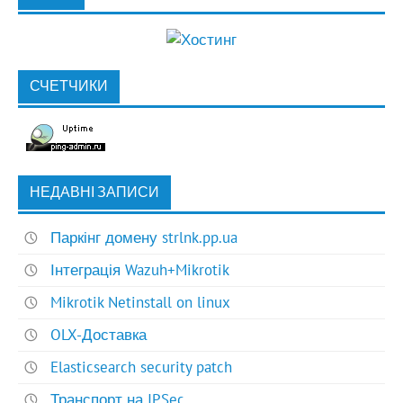
СЧЕТЧИКИ
НЕДАВНІ ЗАПИСИ
Паркінг домену strlnk.pp.ua
Інтеграція Wazuh+Mikrotik
Mikrotik Netinstall on linux
OLX-Доставка
Elasticsearch security patch
Транспорт на IPSec