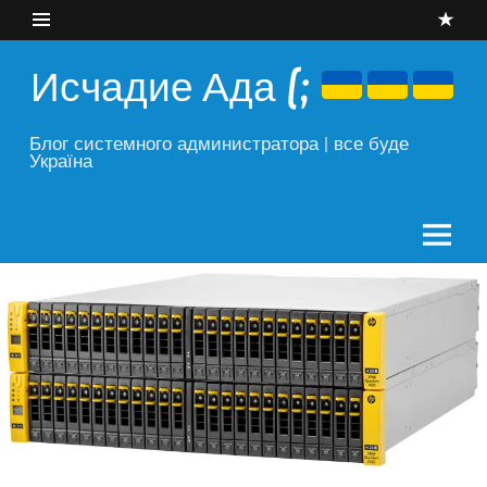
Skip
to
content
Исчадие Ада (;
Блог системного администратора | все буде
Україна