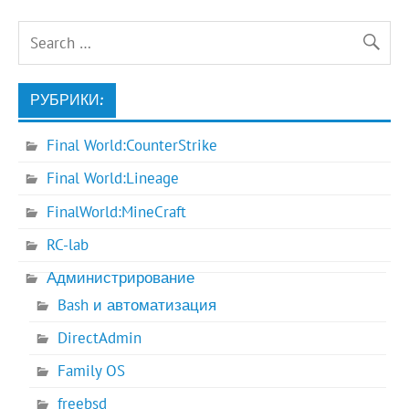
РУБРИКИ:
Final World:CounterStrike
Final World:Lineage
FinalWorld:MineCraft
RC-lab
Администрирование
Bash и автоматизация
DirectAdmin
Family OS
freebsd