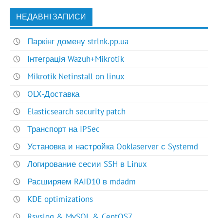
НЕДАВНІ ЗАПИСИ
Паркінг домену strlnk.pp.ua
Інтеграція Wazuh+Mikrotik
Mikrotik Netinstall on linux
OLX-Доставка
Elasticsearch security patch
Транспорт на IPSec
Установка и настройка Ooklaserver с Systemd
Логирование сесии SSH в Linux
Расширяем RAID10 в mdadm
KDE optimizations
Rsyslog & MySQL & CentOS7