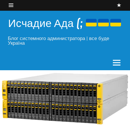
Skip
to
content
Исчадие Ада (;
Блог системного администратора | все буде
Україна