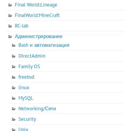
Final World:Lineage
FinalWorld:MineCraft
RC-lab
Администрирование
Bash и автоматизация
DirectAdmin
Family OS
freebsd
linux
MySQL
Networking/Сети
Security
Unix