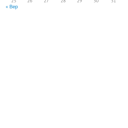
25
26
27
28
29
30
31
« Вер