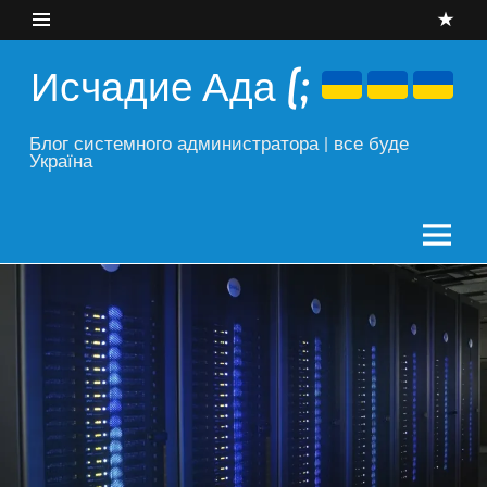
Skip
to
content
Исчадие Ада (;
Блог системного администратора | все буде
Україна