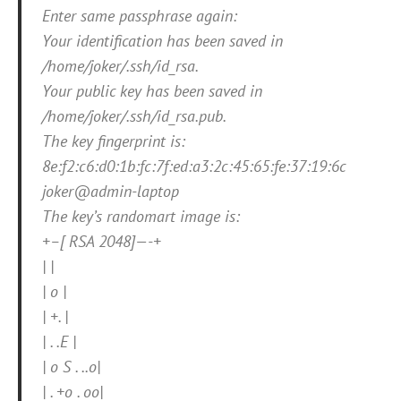
Enter same passphrase again:
Your identification has been saved in
/home/joker/.ssh/id_rsa.
Your public key has been saved in
/home/joker/.ssh/id_rsa.pub.
The key fingerprint is:
8e:f2:c6:d0:1b:fc:7f:ed:a3:2c:45:65:fe:37:19:6c
joker@admin-laptop
The key’s randomart image is:
+–[ RSA 2048]—-+
| |
| o |
| +. |
| . .E |
| o S . ..o|
| . +o . oo|