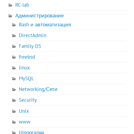
RC-lab
Администрирование
Bash и автоматизация
DirectAdmin
Family OS
freebsd
linux
MySQL
Networking/Сети
Security
Unix
www
Шпоргалки