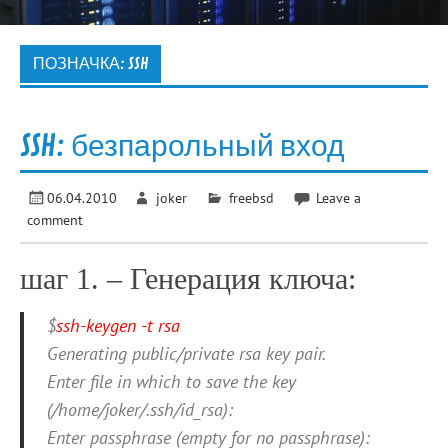
ПОЗНАЧКА:
SSH
SSH: безпарольный вход
06.04.2010
joker
freebsd
Leave a
comment
шаг 1. – Генерация ключа:
$
ssh-keygen -t rsa
Generating public/private rsa key pair.
Enter file in which to save the key
(/home/joker/.ssh/id_rsa):
Enter passphrase (empty for no passphrase):