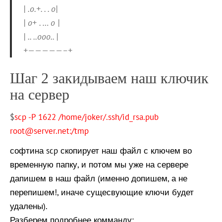
| .o.+. . . o|
| o+ . … o |
| .. ..ooo.. |
+—————–+
Шаг 2 закидываем наш ключик
на сервер
$
scp -P 1622 /home/joker/.ssh/id_rsa.pub
root@server.net:/tmp
софтина scp скопирует наш файл с ключем во
временную папку, и потом мы уже на сервере
дапишем в наш файл (именно допишем, а не
перепишем!, иначе сущесвующие ключи будет
удалены).
Разберем подробнее комманду: