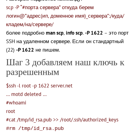
scp -P “#порта сервера” откуда берем
логин@”адрес(ип, доменное имя)_сервера”:/куда/
кладем/на/сервере/
более подробно
man scp
,
info scp
.
-P 1622
– это порт
SSH на удаленном сервере. Если он стандартный
(22)
-P 1622
не пишем.
Шаг 3 добавляем наш ключь к
разрешенным
$ssh -l root -p 1622 server.net
… motd deleted …
#whoami
root
#cat /tmp/id_rsa.pub >> /root/.ssh/authorized_keys
#rm /tmp/id_rsa.pub