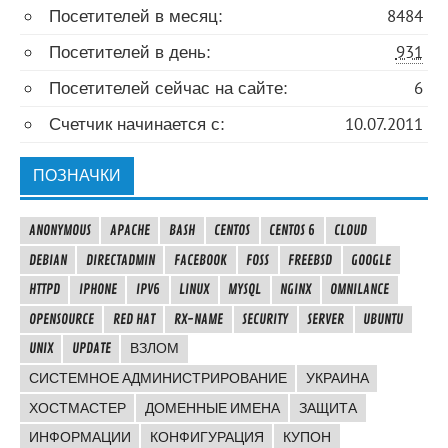
Посетителей в месяц:
8484
Посетителей в день:
931
Посетителей сейчас на сайте:
6
Счетчик начинается с:
10.07.2011
ПОЗНАЧКИ
ANONYMOUS
APACHE
BASH
CENTOS
CENTOS 6
CLOUD
DEBIAN
DIRECTADMIN
FACEBOOK
FOSS
FREEBSD
GOOGLE
HTTPD
IPHONE
IPV6
LINUX
MYSQL
NGINX
OMNILANCE
OPENSOURCE
RED HAT
RX-NAME
SECURITY
SERVER
UBUNTU
UNIX
UPDATE
ВЗЛОМ
СИСТЕМНОЕ АДМИНИСТРИРОВАНИЕ
УКРАИНА
ХОСТМАСТЕР
ДОМЕННЫЕ ИМЕНА
ЗАЩИТА
ИНФОРМАЦИИ
КОНФИГУРАЦИЯ
КУПОН