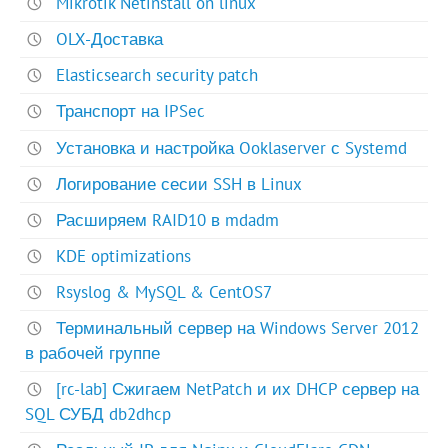
Mikrotik Netinstall on linux
OLX-Доставка
Elasticsearch security patch
Транспорт на IPSec
Установка и настройка Ooklaserver с Systemd
Логирование сесии SSH в Linux
Расширяем RAID10 в mdadm
KDE optimizations
Rsyslog & MySQL & CentOS7
Терминальный сервер на Windows Server 2012
в рабочей группе
[rc-lab] Сжигаем NetPatch и их DHCP сервер на
SQL СУБД db2dhcp