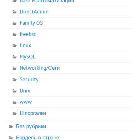
Bash и автоматизация
DirectAdmin
Family OS
freebsd
linux
MySQL
Networking/Сети
Security
Unix
www
Шпоргалки
Без рубрики
Бордель в стране