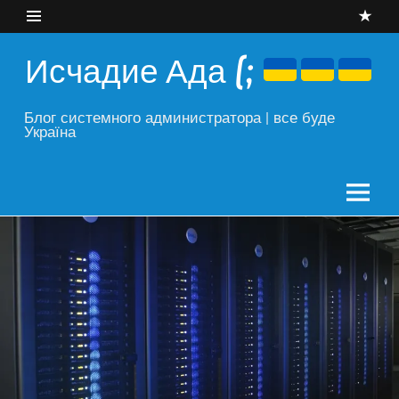
Skip
to
content
Исчадие Ада (;
Блог системного администратора | все буде
Україна