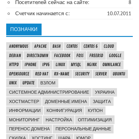
Посетителей сейчас на сайте:
8
Счетчик начинается с:
10.07.2011
ПОЗНАЧКИ
ANONYMOUS
APACHE
BASH
CENTOS
CENTOS 6
CLOUD
DEBIAN
DIRECTADMIN
FACEBOOK
FOSS
FREEBSD
GOOGLE
HTTPD
IPHONE
IPV6
LINUX
MYSQL
NGINX
OMNILANCE
OPENSOURCE
RED HAT
RX-NAME
SECURITY
SERVER
UBUNTU
UNIX
UPDATE
ВЗЛОМ
СИСТЕМНОЕ АДМИНИСТРИРОВАНИЕ
УКРАИНА
ХОСТМАСТЕР
ДОМЕННЫЕ ИМЕНА
ЗАЩИТА
ИНФОРМАЦИИ
КОНФИГУРАЦИЯ
КУПОН
МОНИТОРИНГ
НАСТРОЙКА
ОПТИМИЗАЦИЯ
ПЕРЕНОС ДОМЕНА
ПЕРСОНАЛЬНЫЕ ДАННЫЕ
СКИДКА
ХОСТИНГ
ШАРА
ЮМОР