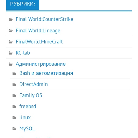
РУБРИКИ:
Final World:CounterStrike
Final World:Lineage
FinalWorld:MineCraft
RC-lab
Администрирование
Bash и автоматизация
DirectAdmin
Family OS
freebsd
linux
MySQL