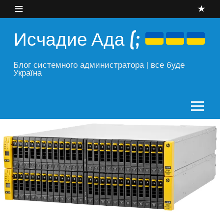
Skip
to
content
Исчадие Ада (;
Блог системного администратора | все буде
Україна