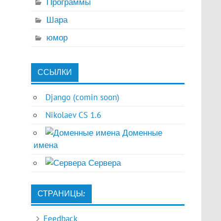
Программы
Шара
юмор
ССЫЛКИ
Django (comin soon)
Nikolaev CS 1.6
Доменные
имена
Сервера
СТРАНИЦЫ:
Feedback