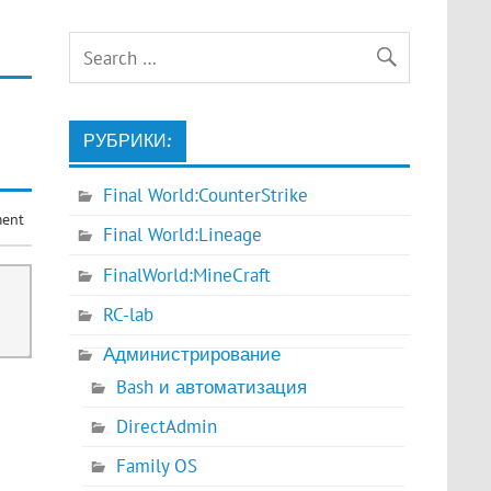
РУБРИКИ:
Final World:CounterStrike
ment
Final World:Lineage
FinalWorld:MineCraft
RC-lab
Администрирование
Bash и автоматизация
DirectAdmin
Family OS