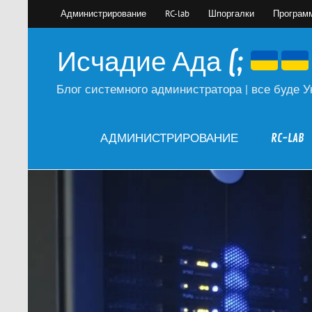
Skip
Администрирование
RC-lab
Шпоргалки
Програм
to
content
Исчадие Ада (;
Блог системного администратора | все буде У
АДМИНИСТРИРОВАНИЕ
RC-LAB