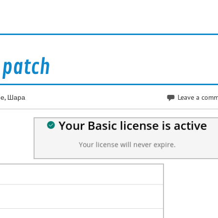
y patch
ие
,
Шара
Leave a com