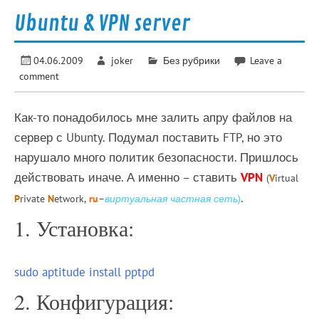
Ubuntu & VPN server
04.06.2009
joker
Без рубрики
Leave a
comment
Как-то понадобилось мне залить апру файлов на
сервер с Ubunty. Подумал поставить FTP, но это
нарушало много политик безопасности. Пришлось
действовать иначе. А именно – ставить
VPN
(
V
irtual
.
P
rivate
N
etwork,
ru
–
виртуальная частная сеть
)
1. Установка:
sudo aptitude install pptpd
2. Конфигурация: