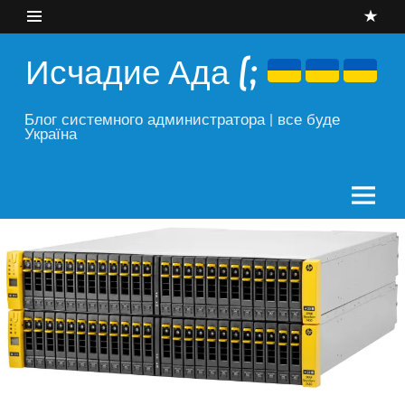
Skip
to
content
Исчадие Ада (;
Блог системного администратора | все буде
Україна