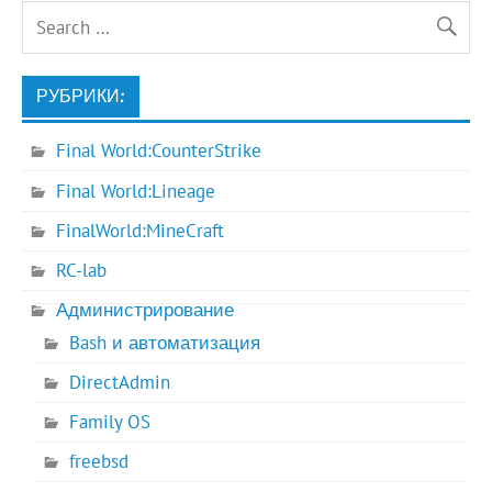
РУБРИКИ:
Final World:CounterStrike
Final World:Lineage
FinalWorld:MineCraft
RC-lab
Администрирование
Bash и автоматизация
DirectAdmin
Family OS
freebsd