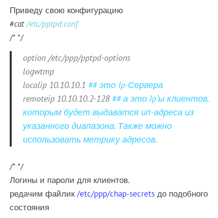
Приведу свою конфигурацию
#
cat
/etc/pptpd.conf
/* */
option /etc/ppp/pptpd-options
logwtmp
localip 10.10.10.1
## это Ip-Сервера
remoteip 10.10.10.2-128
## а это Ip`ы клиентов,
которым будет выдаватся ип-адреса из
указанного диапазона. Также можно
использовать метрику адресов.
/* */
Логины и пароли для клиентов.
редачим файлик
/etc/ppp/chap-secrets
до подобного
состояния