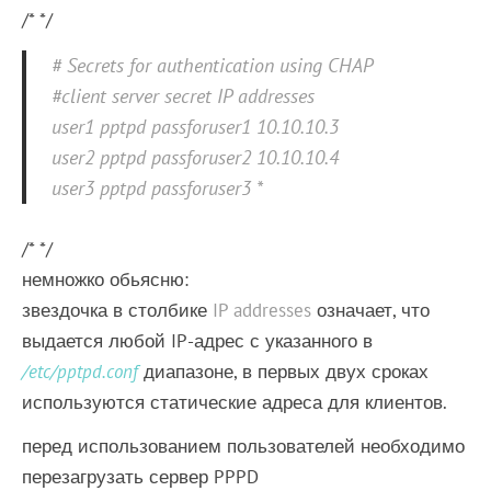
/* */
# Secrets for authentication using CHAP
#client server secret IP addresses
user1 pptpd passforuser1 10.10.10.3
user2 pptpd passforuser2 10.10.10.4
user3 pptpd passforuser3 *
/* */
немножко обьясню:
звездочка в столбике
IP addresses
означает, что
выдается любой IP-адрес с указанного в
/etc/pptpd.conf
диапазоне, в первых двух сроках
используются статические адреса для клиентов.
перед использованием пользователей необходимо
перезагрузать сервер PPPD