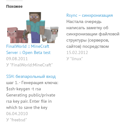
Похожее
Rsync – синхронизация
Настала очередь
написать заметку об
синхронизации файловой
структуры (серверов,
FinalWorld :: MineCraft
сайтов) посредством
Server :: Open Beta test
утилиты RSync. По
15.02.2012
09.08.2011
вводной мы
У "linux"
У "FinalWorld:MineCraft"
синхронизируем два
сервера, на которых стоит
SSH: безпарольный вход
чудо-панель DirectAdmin.
шаг 1. - Генерация ключа:
Так что придерживаемся
$ssh-keygen -t rsa
правил панели ;) пишем
Generating public/private
скрипт для
rsa key pair. Enter file in
синхронизации на одном
which to save the key
из серверов, пихаем в
(/home/joker/.ssh/id_rsa):
06.04.2010
крон: [cc lang=bash]
Enter passphrase (empty for
У "freebsd"
#!/bin/sh if [ ! -f
no passphrase): Enter same
"/tmp/sync.swp"…
passphrase again: Your
identification has been