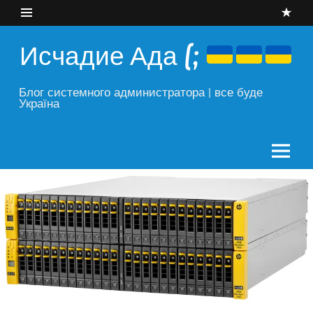
Skip
to
content
Исчадие Ада (;
Блог системного администратора | все буде
Україна