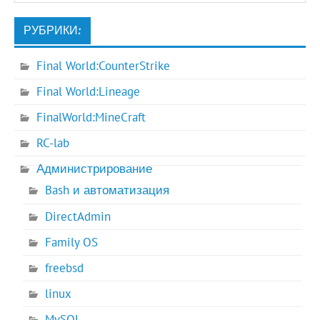
РУБРИКИ:
Final World:CounterStrike
Final World:Lineage
FinalWorld:MineCraft
RC-lab
Администрирование
Bash и автоматизация
DirectAdmin
Family OS
freebsd
linux
MySQL