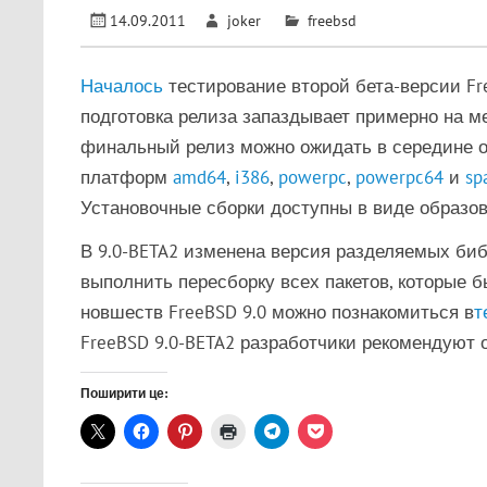
14.09.2011
joker
freebsd
Началось
тестирование второй бета-версии Fr
подготовка релиза запаздывает примерно на м
финальный релиз можно ожидать в середине ок
платформ
amd64
,
i386
,
powerpc
,
powerpc64
и
sp
Установочные сборки доступны в виде образов b
В 9.0-BETA2 изменена версия разделяемых биб
выполнить пересборку всех пакетов, которые 
новшеств FreeBSD 9.0 можно познакомиться в
т
FreeBSD 9.0-BETA2 разработчики рекомендуют 
Поширити це: