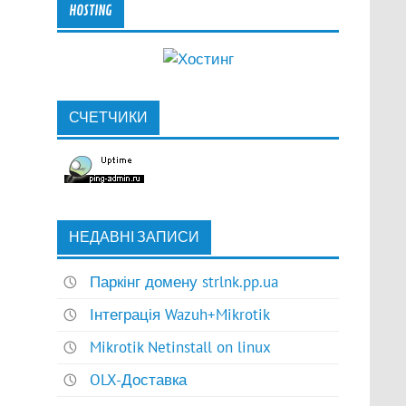
HOSTING
СЧЕТЧИКИ
НЕДАВНІ ЗАПИСИ
Паркінг домену strlnk.pp.ua
Інтеграція Wazuh+Mikrotik
Mikrotik Netinstall on linux
OLX-Доставка