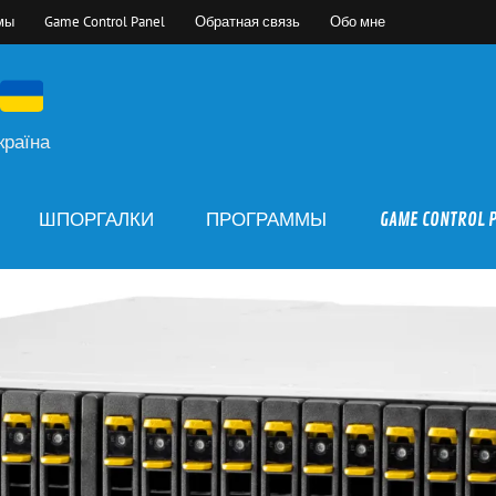
мы
Game Control Panel
Обратная связь
Обо мне
країна
ШПОРГАЛКИ
ПРОГРАММЫ
GAME CONTROL 