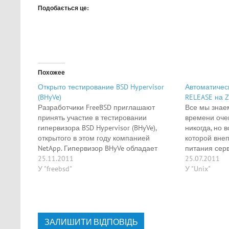
Подобається це:
Похожее
Открыто тестирование BSD Hypervisor
Автоматическ
(BHyVe)
RELEASE на Z
Разработчики FreeBSD приглашают
Все мы знаем
принять участие в тестировании
времени очен
гипервизора BSD Hypervisor (BHyVe),
никогда, но 
открытого в этом году компанией
которой внеп
NetApp. Гипервизор BHyVe обладает
питания серв
прекрасной производительностью, но
25.11.2011
остановке за
25.07.2011
пока не входит в состав основной
У "freebsd"
требованием 
У "Unix"
кодовой базы FreeBSD и нуждается в
Бывает, серв
дополнительном тестировании. Для
давно его не
работы BHyVe требуется наличие новых
полнолуние к
CPU Intel Core i3, i5 и i7,…
природе вст
ЗАЛИШИТИ ВІДПОВІДЬ