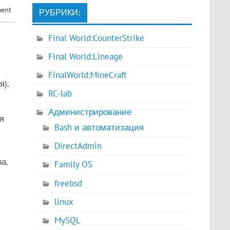
ment
РУБРИКИ:
Final World:CounterStrike
Final World:Lineage
FinalWorld:MineCraft
я).
RC-lab
Администрирование
я
Bash и автоматизация
DirectAdmin
а.
Family OS
freebsd
linux
MySQL