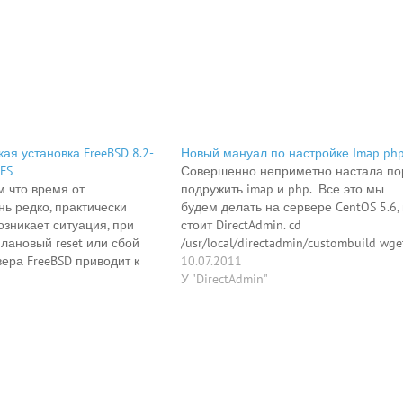
ая установка FreeBSD 8.2-
Новый мануал по настройке Imap ph
FS
Совершенно неприметно настала по
 что время от
подружить imap и php. Все это мы
ь редко, практически
будем делать на сервере CentOS 5.6, 
возникает ситуация, при
стоит DirectAdmin. cd
лановый reset или сбой
/usr/local/directadmin/custombuild wge
ера FreeBSD приводит к
ftp://ftp.cac.washington.edu/imap/c-
10.07.2011
грузки с настойчивым
client.tar.Z tar -zxvf c-client.tar.Z
У "DirectAdmin"
запустить fsck от руки.
&& cd imap-2007e/ Далее для Redhat,
ер соскучился, админ
Fedora, CentOS: make lrh FreeBSD: make
 навещал, а может
bsf Для остального контингента Осе
акое, но данное явление в
одно из списка: make slx make lnp ma
речается.…
lrh…