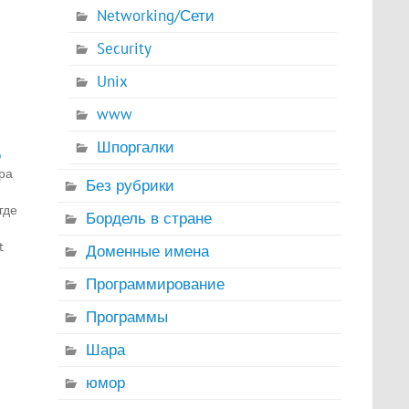
Networking/Сети
Security
Unix
www
Шпоргалки
p
ра
Без рубрики
где
Бордель в стране
t
Доменные имена
Программирование
Программы
вых
Шара
ke
юмор