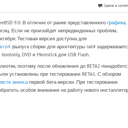
Leave a com
eeBSD 9.0. В отличие от ранее представленного
графика
,
есяц. Если не произойдет непредвиденных проблем,
тября. Тестовая версия доступна для
arc64
(выпуск сборки для архитектуры ia64 задерживаетс
ootonly, DVD и Memstick для USB Flash.
лиотек, поэтому после обновления до BETA2 понадобитс
были установлены при тестировании BETA1. С обзором
ексте анонса
первой бета-версии. При тестировании
обратить особое внимание на работу нового инсталлятор