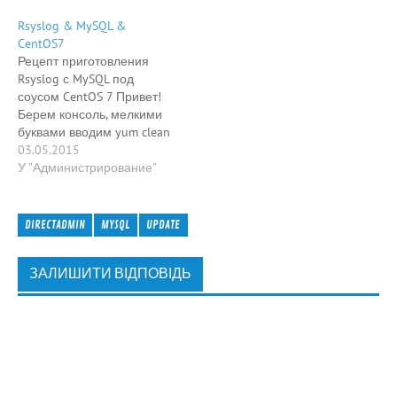
Rsyslog & MySQL &
CentOS7
Рецепт приготовления
Rsyslog с MySQL под
соусом CentOS 7 Привет!
Берем консоль, мелкими
буквами вводим yum clean
all yum upgrade -y yum
03.05.2015
install epel-release -y yum
У "Администрирование"
upgrade -y Далее на
главном сервере ставим
Rsyslog-сервер и плагин
DIRECTADMIN
MYSQL
UPDATE
для работы с MySQL: yum
install rsyslog-mysql Далее
ЗАЛИШИТИ ВІДПОВІДЬ
сохраняем стандартный
конфиг, а вместо…