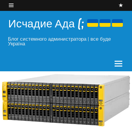
Skip
to
content
Исчадие Ада (;
Блог системного администратора | все буде
Україна