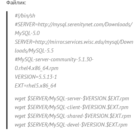
Файлик:
#!/bin/sh
#SERVER=http://mysql.serenitynet.com/Downloads/
MySQL-5.0
SERVER=http://mirror.services.wisc.edu/mysql/Down
loads/MySQL-5.5
#MySQL-server-community-5.1.30-
0.rhel4.x86_64.rpm
VERSION=5.5.13-1
EXT=rhel5.x86_64
wget $SERVER/MySQL-server-$VERSION.$EXT.rpm
wget $SERVER/MySQL-client-$VERSION.$EXT.rpm
wget $SERVER/MySQL-shared-$VERSION.$EXT.rpm
wget $SERVER/MySQL-devel-$VERSION.$EXT.rpm