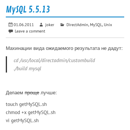
MySQL 5.5.13
01.06.2011
joker
DirectAdmin
,
MySQL
,
Unix
Leave a comment
Махинации вида ожидаемого результата не дадут:
cd /usr/local/directadmin/custombuild
./build mysql
Делаем
проще
лучше:
touch getMySQL.sh
chmod +x getMySQL.sh
vi getMySQL.sh