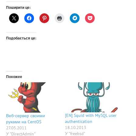
Поширити це:
Подобається це:
Похожее
[EN] Squid with MySQL user
Веб-сервер своими
authentication
руками на CentOS
18.10.2013
27.05.2011
У "freebsd"
У "DirectAdmin"