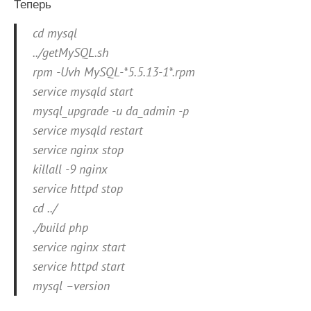
Теперь
cd mysql
../getMySQL.sh
rpm -Uvh MySQL-*5.5.13-1*.rpm
service mysqld start
mysql_upgrade -u da_admin -p
service mysqld restart
service nginx stop
killall -9 nginx
service httpd stop
cd ../
./build php
service nginx start
service httpd start
mysql –version