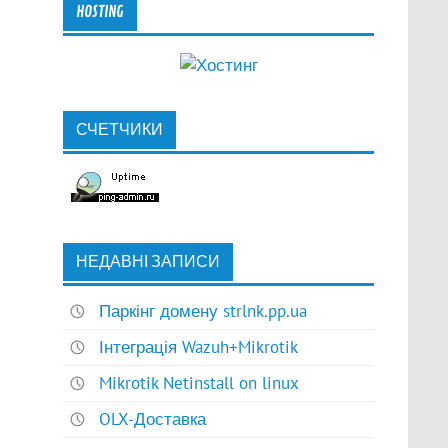
HOSTING
СЧЕТЧИКИ
НЕДАВНІ ЗАПИСИ
Паркінг домену strlnk.pp.ua
Інтеграція Wazuh+Mikrotik
Mikrotik Netinstall on linux
OLX-Доставка