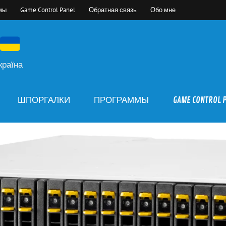
мы
Game Control Panel
Обратная связь
Обо мне
країна
ШПОРГАЛКИ
ПРОГРАММЫ
GAME CONTROL 