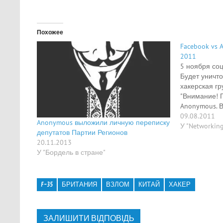
Похожее
Facebook vs 
2011
5 ноября соц
Будет уничто
хакерская гр
"Внимание! 
Anonymous. 
общения буд
09.08.2011
Anonymous выложили личную переписку
хотите защи
У "Networkin
депутатов Партии Регионов
присоединяй
20.11.2013
сохранения 
У "Бордель в стране"
жизни. Face
правительст
предоставля
F-35
БРИТАНИЯ
ВЗЛОМ
КИТАЙ
ХАКЕР
ЗАЛИШИТИ ВІДПОВІДЬ