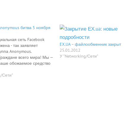
Anonymous битва 5 ноября
иальная сеть Facebook
EX.UA – файлообменник закрыт
жена - так заявляет
25.01.2012
уппа Anonymous.
У "Networking/Сети"
Граждане всего мира! Мы —
Ваше обожаемое средство
ет уничтожено. Если вы
тить свободу информации,
g/Сети"
тесь к нам во имя
тайны вашей же личной
book продает информацию
венным структурам,
ет личные…