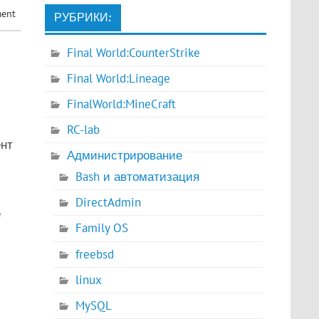
ment
РУБРИКИ:
Final World:CounterStrike
Final World:Lineage
FinalWorld:MineCraft
RC-lab
ент
Администрирование
Bash и автоматизация
DirectAdmin
е
Family OS
freebsd
linux
MySQL