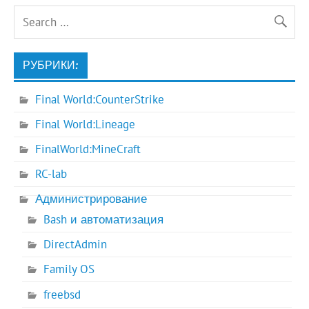
РУБРИКИ:
Final World:CounterStrike
Final World:Lineage
FinalWorld:MineCraft
RC-lab
Администрирование
Bash и автоматизация
DirectAdmin
Family OS
freebsd