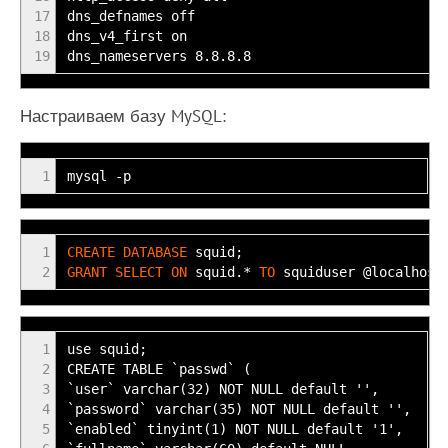
17
dns_defnames off
18
dns_v4_first on
19
dns_nameservers 8.8.8.8
Настраиваем базу MySQL:
1
mysql -p
1
CREATE
DATABASE
squid;
2
GRANT
SELECT
ON
squid
.*
TO
squiduser @localhos
1
use squid;
2
CREATE TABLE `passwd` (
3
`user` varchar(32) NOT NULL default '',
4
`password` varchar(35) NOT NULL default '',
5
`enabled` tinyint(1) NOT NULL default '1',