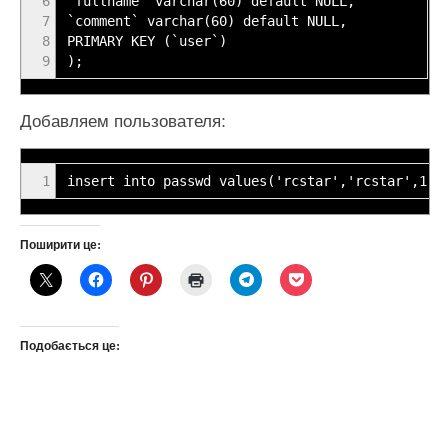
6
`fullname` varchar(60) default NULL,
7
`comment` varchar(60) default NULL,
8
PRIMARY KEY (`user`)
9
);
Добавляем пользователя:
1
insert into passwd values('rcstar','rcstar',1,'
Поширити це:
Подобається це: