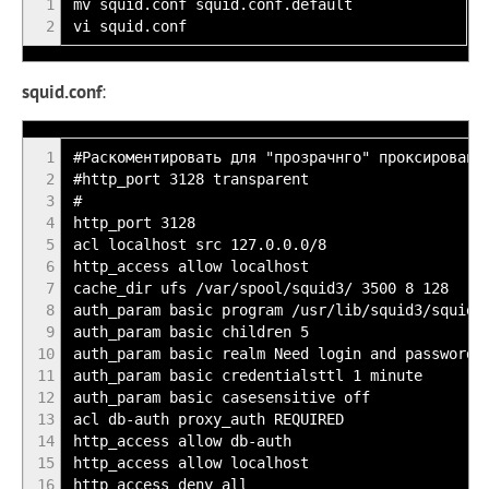
1
mv squid.conf squid.conf.default
2
vi squid.conf
squid.conf
:
1
#Раскоментировать для "прозрачнго" проксировани
2
#http_port 3128 transparent
3
#
4
http_port 3128
5
acl localhost src 127.0.0.0/8
6
http_access allow localhost
7
cache_dir ufs /var/spool/squid3/ 3500 8 128
8
auth_param basic program /usr/lib/squid3/squid_
9
auth_param basic children 5
10
auth_param basic realm Need login and password.
11
auth_param basic credentialsttl 1 minute
12
auth_param basic casesensitive off
13
acl db-auth proxy_auth REQUIRED
14
http_access allow db-auth
15
http_access allow localhost
16
http_access deny all