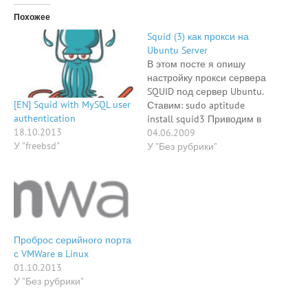
Похожее
Squid (3) как прокси на
Ubuntu Server
В этом посте я опишу
настройку прокси сервера
SQUID под сервер Ubuntu.
[EN] Squid with MySQL user
Ставим: sudo aptitude
authentication
install squid3 Приводим в
18.10.2013
конфиге
04.06.2009
У "freebsd"
/etc/squid3/squid.conf
У "Без рубрики"
значения к подобному
состоянию # разрешаем
подключатся клиентам с
IP-адресов 10.10.10.1-
10.10.10.254 #при данной
настройке с локалки
Проброс серийного порта
192.168.0.1-192.168.0.254
с VMWare в Linux
не подрубится, #как и с
01.10.2013
локалхоста сервера =) #
У "Без рубрики"
поэтому кому
потребуется…