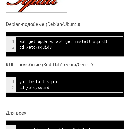
Debian-подобные (Debian/Ubuntu):
1
apt-get update; apt-get install squid3
2
cd /etc/squid3
RHEL-подобные (Red Hat/Fedora/CentOS):
1
yum install squid
2
cd /etc/squid
Для всех