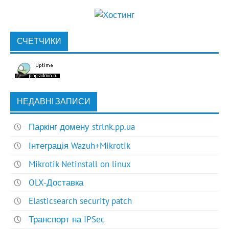
СЧЕТЧИКИ
НЕДАВНІ ЗАПИСИ
Паркінг домену strlnk.pp.ua
Інтеграція Wazuh+Mikrotik
Mikrotik Netinstall on linux
OLX-Доставка
Elasticsearch security patch
Транспорт на IPSec