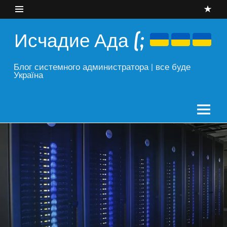
Skip
to
content
Исчадие Ада (;
Блог системного администратора | все буде
Україна