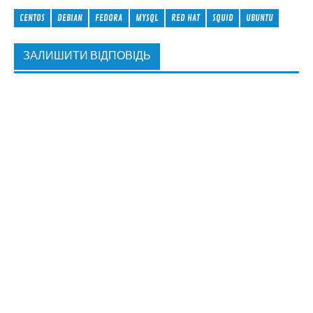
CENTOS
DEBIAN
FEDORA
MYSQL
RED HAT
SQUID
UBUNTU
ЗАЛИШИТИ ВІДПОВІДЬ