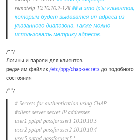
remoteip 10.10.10.2-128
## а это Ip`ы клиентов,
которым будет выдаватся ип-адреса из
указанного диапазона. Также можно
использовать метрику адресов.
/* */
Логины и пароли для клиентов.
редачим файлик
/etc/ppp/chap-secrets
до подобного
состояния
/* */
# Secrets for authentication using CHAP
#client server secret IP addresses
user1 pptpd passforuser1 10.10.10.3
user2 pptpd passforuser2 10.10.10.4
user3 pptpd passforuser3 *