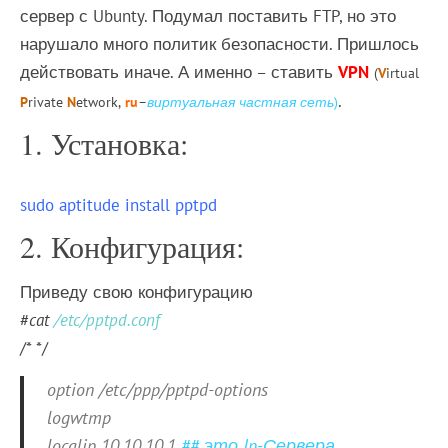
сервер с Ubunty. Подумал поставить FTP, но это
нарушало много политик безопасности. Пришлось
действовать иначе. А именно – ставить
VPN
(
V
irtual
.
P
rivate
N
etwork,
ru
–
виртуальная частная сеть
)
1. Установка:
sudo aptitude install pptpd
2. Конфигурация:
Приведу свою конфигурацию
#
cat
/etc/pptpd.conf
/* */
option /etc/ppp/pptpd-options
logwtmp
localip 10.10.10.1
## это Ip-Сервера