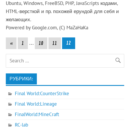
Ubuntu, Windows, FreeBSD, PHP, JavaScripts кодами,
HTML-версткой и пр. похожей ерундой для себя и
желающих.
Powered by Google.com, (C) MaZaHaKa
«
1
…
10
11
12
РУБРИКИ:
Final World:CounterStrike
Final World:Lineage
FinalWorld:MineCraft
RC-lab