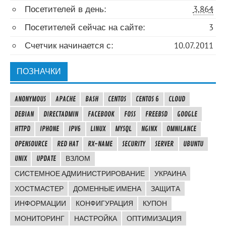
Посетителей в день:
3,864
Посетителей сейчас на сайте:
3
Счетчик начинается с:
10.07.2011
ПОЗНАЧКИ
ANONYMOUS
APACHE
BASH
CENTOS
CENTOS 6
CLOUD
DEBIAN
DIRECTADMIN
FACEBOOK
FOSS
FREEBSD
GOOGLE
HTTPD
IPHONE
IPV6
LINUX
MYSQL
NGINX
OMNILANCE
OPENSOURCE
RED HAT
RX-NAME
SECURITY
SERVER
UBUNTU
UNIX
UPDATE
ВЗЛОМ
СИСТЕМНОЕ АДМИНИСТРИРОВАНИЕ
УКРАИНА
ХОСТМАСТЕР
ДОМЕННЫЕ ИМЕНА
ЗАЩИТА
ИНФОРМАЦИИ
КОНФИГУРАЦИЯ
КУПОН
МОНИТОРИНГ
НАСТРОЙКА
ОПТИМИЗАЦИЯ