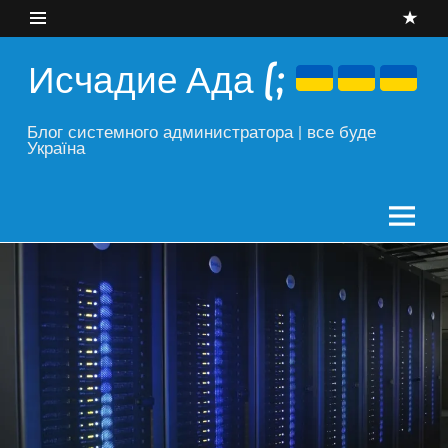
Skip
to
content
Исчадие Ада (;
Блог системного администратора | все буде
Україна