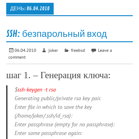
ДЕНЬ:
06.04.2010
SSH: безпарольный вход
06.04.2010
joker
freebsd
Leave a
comment
шаг 1. – Генерация ключа:
$
ssh-keygen -t rsa
Generating public/private rsa key pair.
Enter file in which to save the key
(/home/joker/.ssh/id_rsa):
Enter passphrase (empty for no passphrase):
Enter same passphrase again: