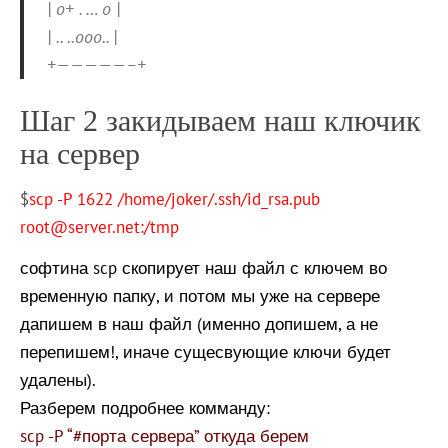
| o+ . … o |
| .. ..ooo.. |
+—————–+
Шаг 2 закидываем наш ключик
на сервер
$
scp -P 1622 /home/joker/.ssh/id_rsa.pub
root@server.net:/tmp
софтина scp скопирует наш файл с ключем во
временную папку, и потом мы уже на сервере
дапишем в наш файл (именно допишем, а не
перепишем!, иначе сущесвующие ключи будет
удалены).
Разберем подробнее комманду:
scp -P “#порта сервера” откуда берем