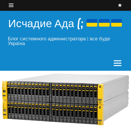
Skip
to
content
Исчадие Ада (;
Блог системного администратора | все буде
Україна