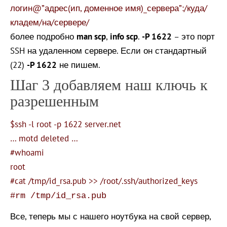
логин@”адрес(ип, доменное имя)_сервера”:/куда/
кладем/на/сервере/
более подробно
man scp
,
info scp
.
-P 1622
– это порт
SSH на удаленном сервере. Если он стандартный
(22)
-P 1622
не пишем.
Шаг 3 добавляем наш ключь к
разрешенным
$ssh -l root -p 1622 server.net
… motd deleted …
#whoami
root
#cat /tmp/id_rsa.pub >> /root/.ssh/authorized_keys
#rm /tmp/id_rsa.pub
Все, теперь мы с нашего ноутбука на свой сервер,