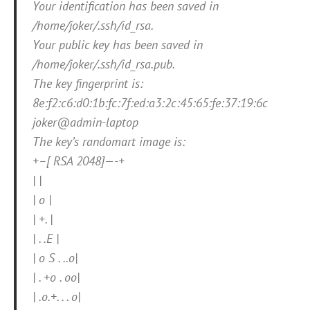
Your identification has been saved in
/home/joker/.ssh/id_rsa.
Your public key has been saved in
/home/joker/.ssh/id_rsa.pub.
The key fingerprint is:
8e:f2:c6:d0:1b:fc:7f:ed:a3:2c:45:65:fe:37:19:6c
joker@admin-laptop
The key’s randomart image is:
+–[ RSA 2048]—-+
| |
| o |
| +. |
| . .E |
| o S . ..o|
| . +o . oo|
| .o.+. . . o|