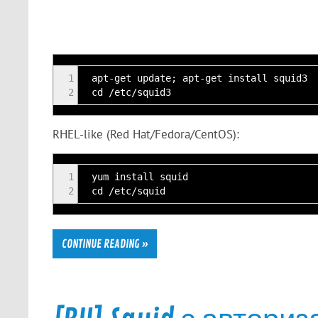
1
apt-get update; apt-get install squid3
2
cd /etc/squid3
RHEL-like (Red Hat/Fedora/CentOS):
1
yum install squid
2
cd /etc/squid
CONTINUE READING »