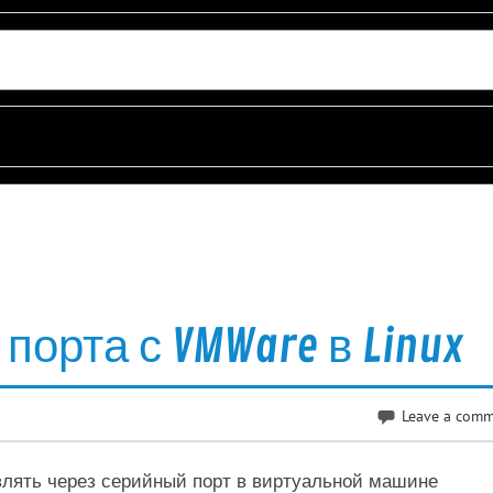
порта с VMWare в Linux
Leave a com
влять через серийный порт в виртуальной машине