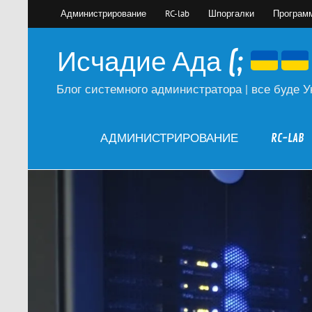
Skip
Администрирование
RC-lab
Шпоргалки
Програм
to
content
Исчадие Ада (;
Блог системного администратора | все буде У
АДМИНИСТРИРОВАНИЕ
RC-LAB