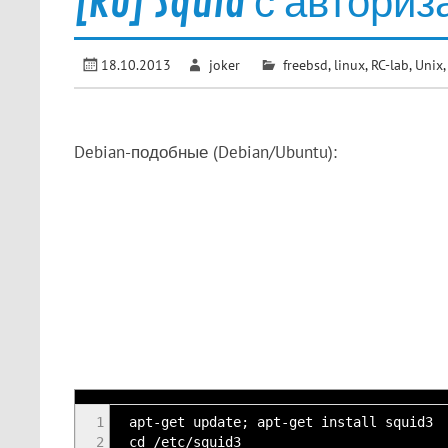
[RU] Squid с автори
18.10.2013
joker
freebsd
,
linux
,
RC-lab
,
Unix
Debian-подобные (Debian/Ubuntu):
1
apt-get update; apt-get install squid3
2
cd /etc/squid3