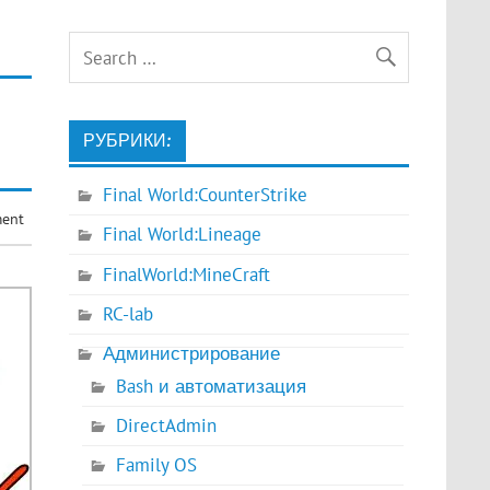
РУБРИКИ:
Final World:CounterStrike
ment
Final World:Lineage
FinalWorld:MineCraft
RC-lab
Администрирование
Bash и автоматизация
DirectAdmin
Family OS