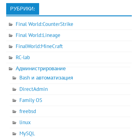
РУБРИКИ:
Final World:CounterStrike
Final World:Lineage
FinalWorld:MineCraft
RC-lab
Администрирование
Bash и автоматизация
DirectAdmin
Family OS
freebsd
linux
MySQL