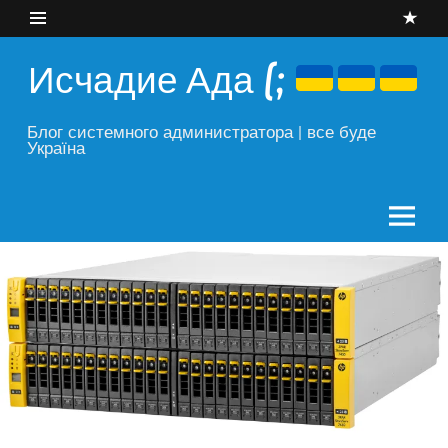
Skip
to
content
Исчадие Ада (;
Блог системного администратора | все буде
Україна