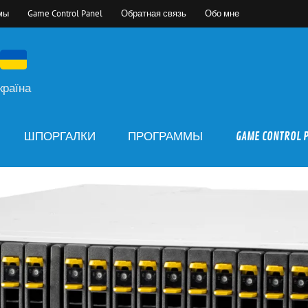
мы
Game Control Panel
Обратная связь
Обо мне
країна
ШПОРГАЛКИ
ПРОГРАММЫ
GAME CONTROL 