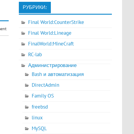
РУБРИКИ:
Final World:CounterStrike
ment
Final World:Lineage
FinalWorld:MineCraft
RC-lab
Администрирование
Bash и автоматизация
DirectAdmin
Family OS
freebsd
linux
MySQL