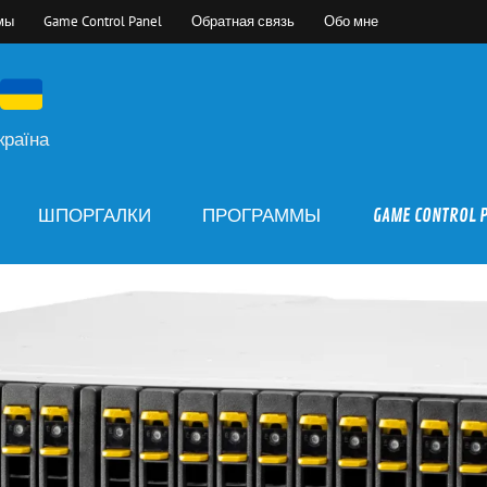
мы
Game Control Panel
Обратная связь
Обо мне
країна
ШПОРГАЛКИ
ПРОГРАММЫ
GAME CONTROL 