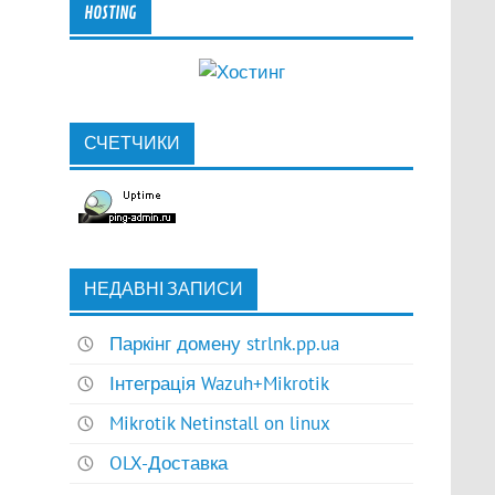
HOSTING
СЧЕТЧИКИ
НЕДАВНІ ЗАПИСИ
Паркінг домену strlnk.pp.ua
Інтеграція Wazuh+Mikrotik
Mikrotik Netinstall on linux
OLX-Доставка