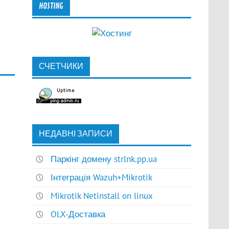
HOSTING
е.
СЧЕТЧИКИ
НЕДАВНІ ЗАПИСИ
Паркінг домену strlnk.pp.ua
Інтеграція Wazuh+Mikrotik
Mikrotik Netinstall on linux
OLX-Доставка