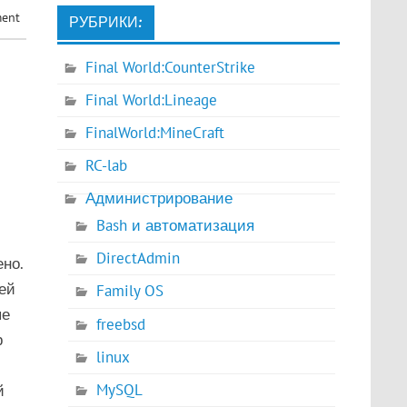
ment
РУБРИКИ:
Final World:CounterStrike
Final World:Lineage
FinalWorld:MineCraft
RC-lab
Администрирование
Bash и автоматизация
DirectAdmin
но.
ей
Family OS
ые
freebsd
р
linux
MySQL
й