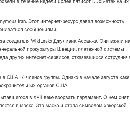
ровели в течение недели более пятисот DDoS-атак на их
nymous Iran. Этот интернет-ресурс давал возможность
ениваться сообщениями.
за создателя WikiLeaks Джулиана Ассанжа. Они взяли н
 генеральной прокуратуры Швеции, платежной системы
и ряда других интернет-сервисов, отказавшихся сотруднич
 в США 16 членов группы. Однако в начале августа хак
воохранительных органов США.
пытавшегося в XVII веке взорвать парламент. О нем снят
вляется в маске. Эта маска и стала символом хакерской