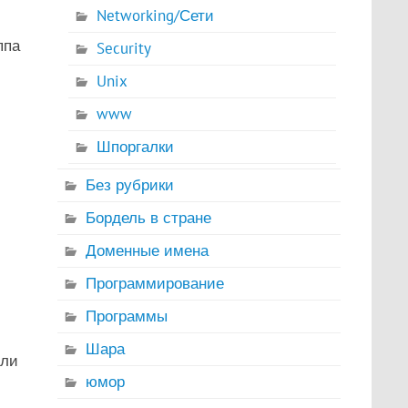
Networking/Сети
ппа
Security
Unix
www
с
Шпоргалки
Без рубрики
Бордель в стране
Доменные имена
Программирование
Программы
Шара
или
юмор