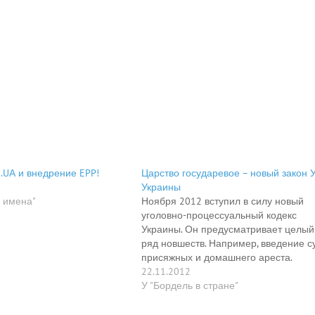
.UА и внедрение EPP!
Царство государевое – новый закон 
Украины
 имена"
Ноября 2012 вступил в силу новый
уголовно-процессуальный кодекс
Украины. Он предусматривает целый
ряд новшеств. Например, введение с
присяжных и домашнего ареста.
Появляется такое невиданное досел
22.11.2012
понятие - как "сделка с правосудием".
У "Бордель в стране"
Отменяется возвращение дел на
дорасследование, а это