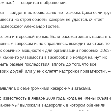
ем вас”, — говорится в обращении.
ки — войдет в историю, заявляют хакеры. Даже если гру
ывести из строя соцсеть хакерам не удастся, считает
асперского” Александр Гостев.
весьма интересной целью. Если рассматривать вариант 
венным запросам и, не справляясь, выходит из строя, то
их обычных мощностей для организации подобных DDoS-
 какие-то уязвимости в Facebook и 5 ноября начнут их
ыть разные последствия, вплоть до того, что все
воих друзей или у них слетят настройки приватности”, —
аявляла о себе громкими хакерскими атаками.
 известность в январе 2008 года, когда ее члены объяв
 “анонимы” выложили видеоролик, в котором обвинили