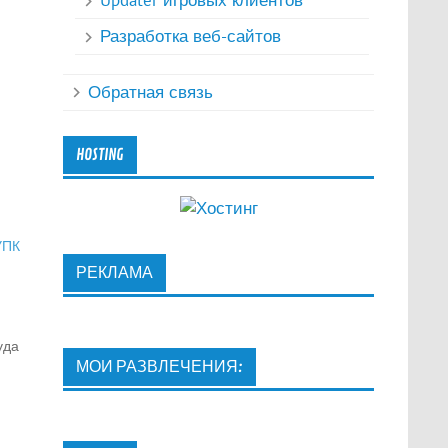
Updater игровых клиентов
Разработка веб-сайтов
Обратная связь
HOSTING
УПК
РЕКЛАМА
уда
МОИ РАЗВЛЕЧЕНИЯ:
е