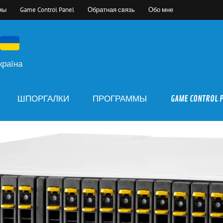
мы
Game Control Panel
Обратная связь
Обо мне
країна
ШПОРГАЛКИ
ПРОГРАММЫ
GAME CONTROL 