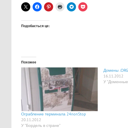
Подобається це:
Похожее
Домены .ОRG
16.11.2012
У "Доменные
Ограбление терминала 24nonStop
20.11.2012
У "Бордель в стране"