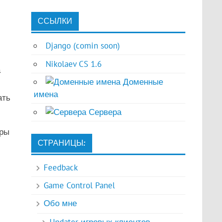
ССЫЛКИ
Django (comin soon)
Nikolaev CS 1.6
а
Доменные
имена
ать
Сервера
еры
СТРАНИЦЫ:
Feedback
Game Control Panel
Обо мне