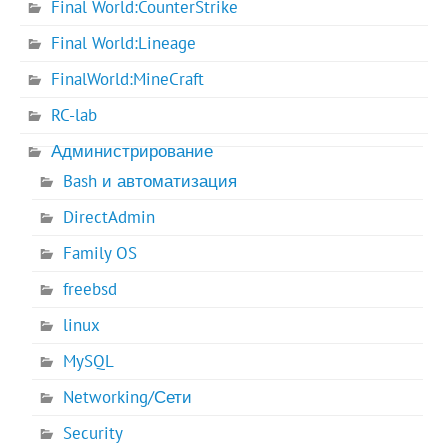
Final World:CounterStrike
Final World:Lineage
FinalWorld:MineCraft
RC-lab
Администрирование
Bash и автоматизация
DirectAdmin
Family OS
freebsd
linux
MySQL
Networking/Сети
Security