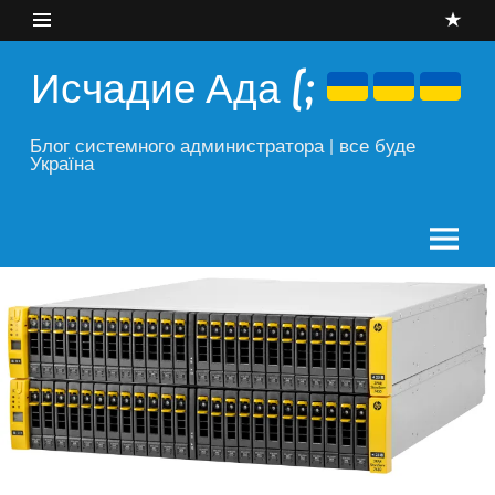
Skip
to
content
Исчадие Ада (;
Блог системного администратора | все буде
Україна