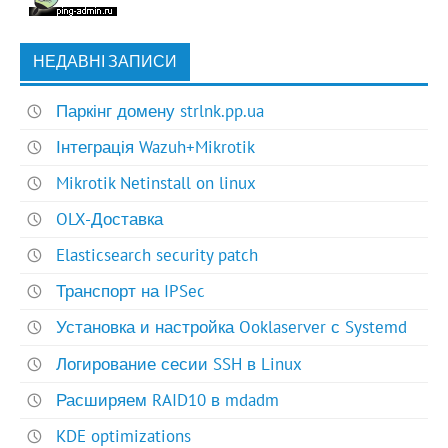
НЕДАВНІ ЗАПИСИ
Паркінг домену strlnk.pp.ua
Інтеграція Wazuh+Mikrotik
Mikrotik Netinstall on linux
OLX-Доставка
Elasticsearch security patch
Транспорт на IPSec
Установка и настройка Ooklaserver с Systemd
Логирование сесии SSH в Linux
Расширяем RAID10 в mdadm
KDE optimizations