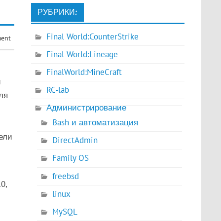
РУБРИКИ:
Final World:CounterStrike
ment
Final World:Lineage
FinalWorld:MineCraft
й
RC-lab
ля
Администрирование
Bash и автоматизация
ели
DirectAdmin
Family OS
freebsd
0,
linux
MySQL