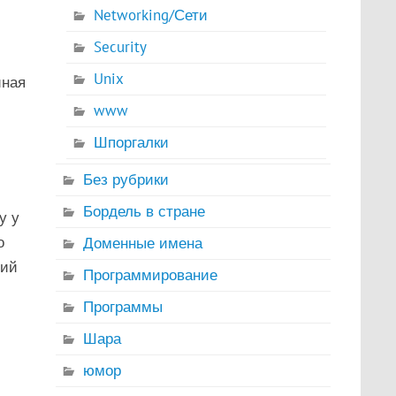
Networking/Сети
Security
Unix
иная
www
Шпоргалки
Без рубрики
Бордель в стране
у у
о
Доменные имена
ний
Программирование
Программы
Шара
юмор