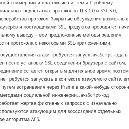
ронной коммерции и платежные системы. Проблему
пиальных недостатках протоколов TLS 1.0 и SSL 3.0,
 переработав протокол. Закрытые обсуждения возможных
аузеров и поставщиками SSL-продуктов проводятся нач
тельному выводу – все предложенные методы решения
сти протокола с некоторыми SSL-приложениями.
осуществления атаки требуется запуск JavaScript-кода в
ен после установки SSL-соединения браузера с сайтом,
соединение остается открытым длительное время, поэтом
 не требуется запускать в контексте атакуемого сайта, ег
, путем встраивания через iframe в какой-нибудь сторон
методами социальной инженерии. JavaScript-код
 работает жертва фиктивных запросов с изначально
используются атакующим для воссоздания отдельных
зе алгоритма AES.