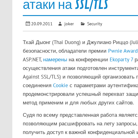
атаки на SSL/TLS
20.09.2011
joker
Security
Тхай Дыонг (Thai Duong) и Джулиано Риццо (Ju
безопасности, обладатели премии
Pwnie Award
ASP.NET,
намерены
на конференции
Ekoparty 7
р
осуществления атаки подготовлен инструмента
Against SSL/TLS) и позволяющий организовать
соединения
Cookie
с параметрами аутентифика
продемонстрировали успешный перехват защищ
метод применим и для любых других сайтов.
Судя по всему представленная работа является
позволяющим расшифровать на лету запросы, 
получить доступ к важной конфиденциальной