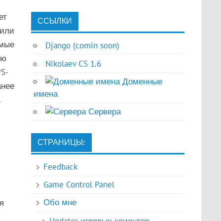
ет
ССЫЛКИ
 или
емые
Django (comin soon)
ию
Nikolaev CS 1.6
S-
Доменные
анее
имена
.
Сервера
СТРАНИЦЫ:
Feedback
Game Control Panel
Обо мне
я