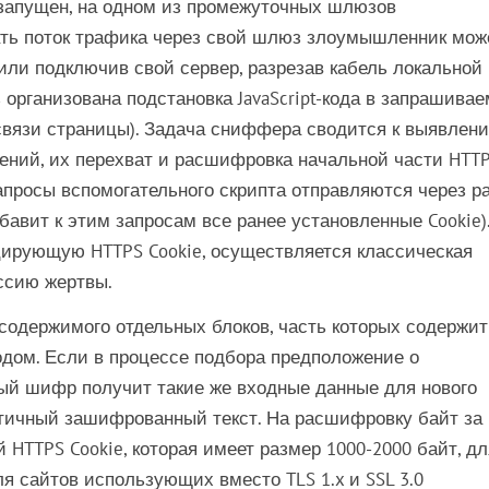
д запущен, на одном из промежуточных шлюзов
ть поток трафика через свой шлюз злоумышленник мож
 или подключив свой сервер, разрезав кабель локальной
организована подстановка JavaScript-кода в запрашива
вязи страницы). Задача сниффера сводится к выявлен
ений, их перехват и расшифровка начальной части HTTP
запросы вспомогательного скрипта отправляются через р
бавит к этим запросам все ранее установленные Cookie)
цирующую HTTPS Cookie, осуществляется классическая
ссию жертвы.
содержимого отдельных блоков, часть которых содержит
одом. Если в процессе подбора предположение о
ый шифр получит такие же входные данные для нового
ентичный зашифрованный текст. На расшифровку байт за
HTTPS Cookie, которая имеет размер 1000-2000 байт, дл
Для сайтов использующих вместо TLS 1.x и SSL 3.0