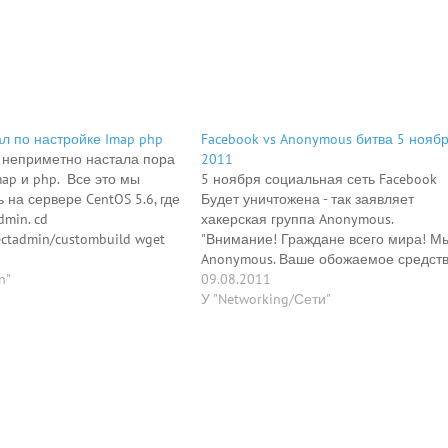
л по настройке Imap php
Facebook vs Anonymous битва 5 нояб
неприметно настала пора
2011
ap и php. Все это мы
5 ноября социальная сеть Facebook
 на сервере CentOS 5.6, где
Будет уничтожена - так заявляет
dmin. cd
хакерская группа Anonymous.
rectadmin/custombuild wget
"Внимание! Граждане всего мира! М
washington.edu/imap/c-
Anonymous. Ваше обожаемое средст
 -zxvf c-client.tar.Z
n"
общения будет уничтожено. Если вы
09.08.2011
007e/ Далее для Redhat,
хотите защитить свободу информаци
У "Networking/Сети"
S: make lrh FreeBSD: make
присоединяйтесь к нам во имя
льного контингента Осевых
сохранения тайны вашей же личной
ка: make slx make lnp make
жизни. Facebook продает информаци
правительственным структурам,
предоставляет личные…