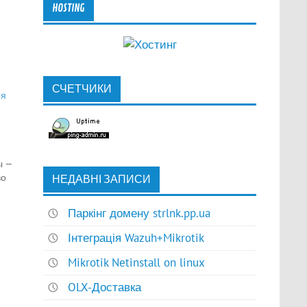
HOSTING
СЧЕТЧИКИ
ря
ы —
во
НЕДАВНІ ЗАПИСИ
и,
Паркінг домену strlnk.pp.ua
Інтеграція Wazuh+Mikrotik
ю
Mikrotik Netinstall on linux
OLX-Доставка