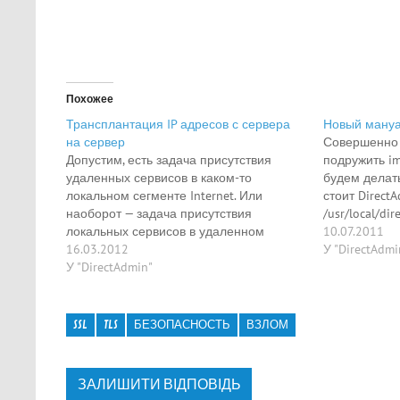
Похожее
Трансплантация IP адресов с сервера
Новый мануа
на сервер
Совершенно 
Допустим, есть задача присутствия
подружить im
удаленных сервисов в каком-то
будем делать
локальном сегменте Internet. Или
стоит DirectA
наоборот — задача присутствия
/usr/local/di
локальных сервисов в удаленном
ftp://ftp.cac.
10.07.2011
сегменте Internet — как кому
16.03.2012
client.tar.Z tar
У "DirectAdmi
нравится.Блоками IP мы не рулим, с BGP
У "DirectAdmin"
&& cd imap-2
заморачиваться не охота. То есть нам
Fedora, CentO
надо предоставить IP адрес IP1_2
bsf Для оста
сервера SERVER1 как один из
одно из спис
SSL
TLS
БЕЗОПАСНОСТЬ
ВЗЛОМ
действующих IP…
lrh…
ЗАЛИШИТИ ВІДПОВІДЬ