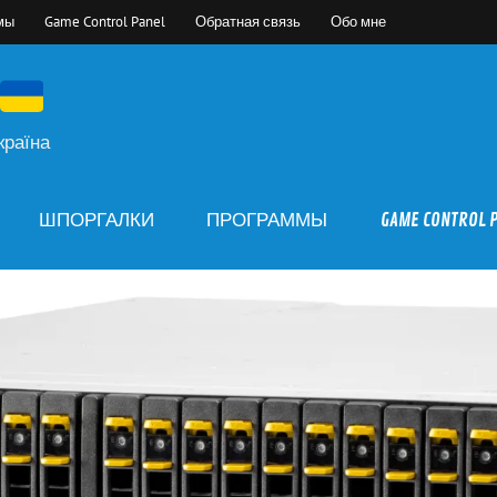
мы
Game Control Panel
Обратная связь
Обо мне
країна
ШПОРГАЛКИ
ПРОГРАММЫ
GAME CONTROL 