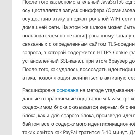
После того как вспомогательный JavaScript-ко
осуществляется запуск сниффера (Организова
осуществив атаку в подконтрольной WiFi-сети
домашней сети. На этом же шлюзе может быть 
пользователем по незашифрованному каналу с
связанных с определенным сайтом TLS-соедин
запроса, в которой содержится HTTPS Cookie (
установленный SSL-канал, при этом браузер до
После того, как удалось воссоздать идентифи
атака, позволяющая вклиниться в активную се
Расшифровка
основана
на методе угадывания 
данные отправляемые подставным JavaScript-к
содержимом блока оказывается верным, блочн
блока, как и для старого блока, произведя ид
байтом всего содержимого идентификационной 
таких сайтов как PayPal тратится 5-10 минут. 