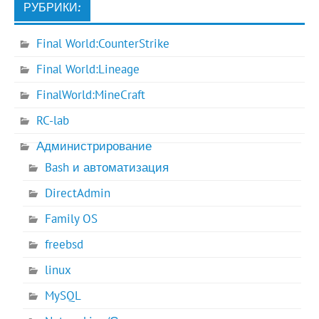
РУБРИКИ:
Final World:CounterStrike
Final World:Lineage
FinalWorld:MineCraft
RC-lab
Администрирование
Bash и автоматизация
DirectAdmin
Family OS
freebsd
linux
MySQL