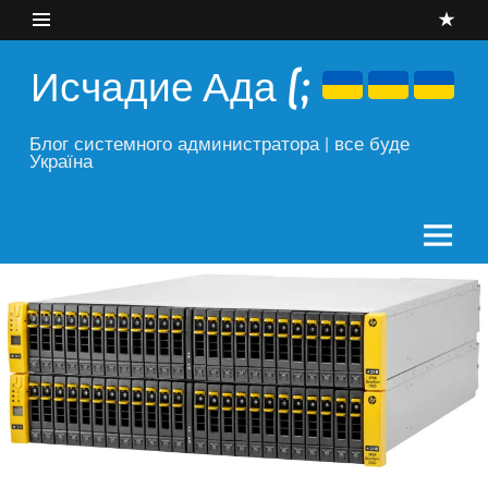
Skip
to
content
Исчадие Ада (;
Блог системного администратора | все буде
Україна