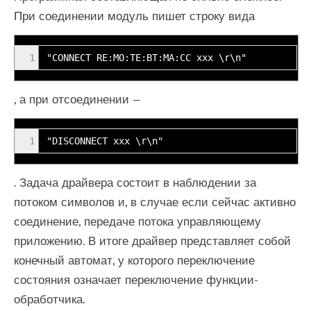
При соединении модуль пишет строку вида
1
"CONNECT RE:MO:TE:BT:MA:CC xxx \r\n"
, а при отсоединении —
1
"DISCONNECT xxx \r\n"
. Задача драйвера состоит в наблюдении за
потоком символов и, в случае если сейчас активно
соединение, передаче потока управляющему
приложению. В итоге драйвер представляет собой
конечный автомат, у которого переключение
состояния означает переключение функции-
обработчика.