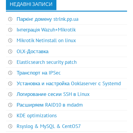
НЕДАВНІ ЗАПИСИ
Паркінг домену strlnk.pp.ua
Інтеграція Wazuh+Mikrotik
Mikrotik Netinstall on linux
OLX-Доставка
Elasticsearch security patch
Транспорт на IPSec
Установка и настройка Ooklaserver с Systemd
Логирование сесии SSH в Linux
Расширяем RAID10 в mdadm
KDE optimizations
Rsyslog & MySQL & CentOS7