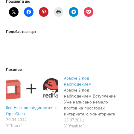
Поширити це:
Подобається це:
Похожее
Apache 2 под
наблюдением
Apache 2 под
наблюдением Вступление
Уже написано немало
Red Hat присоединяется к
постов на просторах
OpenStack
интернета, о мониторинге
20.04.2012
веб-сервера Apache. При
15.07.2011
У "linux"
вводе такой фразы, как
У "freebsd"
«мониторинг нагрузки