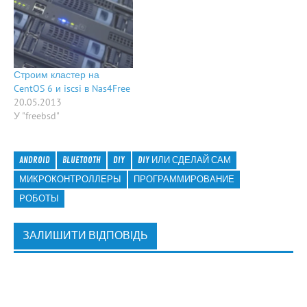
apache» в строке поиска
Google, результаты поиска
указывают на
полезнейший модуль
mod_status. А также о еще
Строим кластер на
большей полезности
CentOS 6 и iscsi в Nas4Free
этого модуля в сочетании
20.05.2013
с perl-расширениями. А
У "freebsd"
если еще…
ANDROID
BLUETOOTH
DIY
DIY ИЛИ СДЕЛАЙ САМ
МИКРОКОНТРОЛЛЕРЫ
ПРОГРАММИРОВАНИЕ
РОБОТЫ
ЗАЛИШИТИ ВІДПОВІДЬ