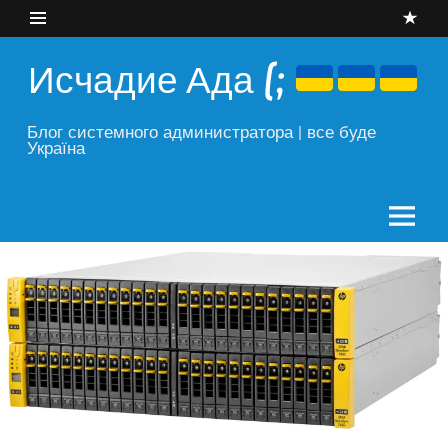
Skip
to
content
Исчадие Ада (;
Блог системного администратора | все буде
Україна