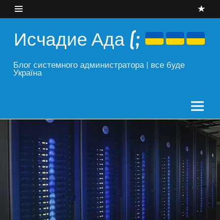
Skip
to
content
Исчадие Ада (;
Блог системного администратора | все буде
Україна