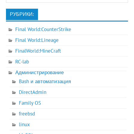
РУБРИКИ:
Final World:CounterStrike
Final World:Lineage
FinalWorld:MineCraft
RC-lab
Администрирование
Bash и автоматизация
DirectAdmin
Family OS
freebsd
linux