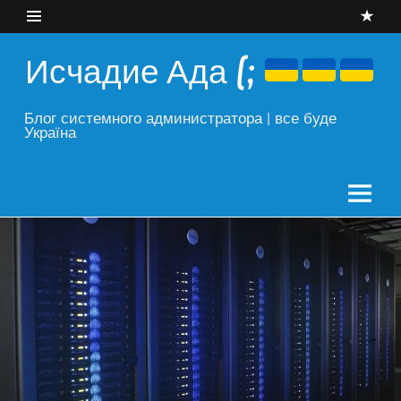
Skip
to
content
Исчадие Ада (;
Блог системного администратора | все буде
Україна