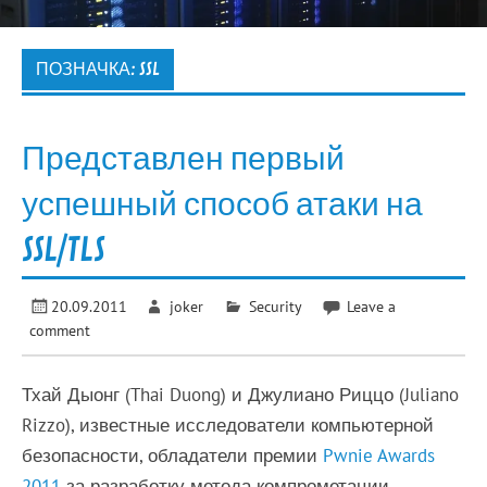
ПОЗНАЧКА:
SSL
Представлен первый
успешный способ атаки на
SSL/TLS
20.09.2011
joker
Security
Leave a
comment
Тхай Дыонг (Thai Duong) и Джулиано Риццо (Juliano
Rizzo), известные исследователи компьютерной
безопасности, обладатели премии
Pwnie Awards
2011
за разработку метода компрометации